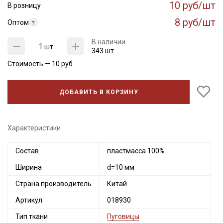
10 руб/шт
В розницу
8 руб/шт
Оптом
В наличии
шт
343 шт
Стоимость —
10
руб
ДОБАВИТЬ В КОРЗИНУ
Характеристики
Секретная рассылка от Купава
Мы публикуем здесь дополнительные
Состав
пластмасса 100%
промокоды и скидки до 30% на узкие
Ширина
d=10 мм
категории тканей
Страна производитель
Китай
Электронная почта
Артикул
018930
Тип ткани
Пуговицы