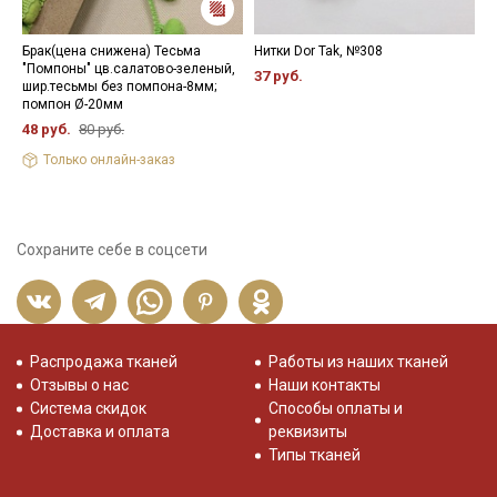
Брак(цена снижена) Тесьма
Нитки Dor Tak, №308
Л
"Помпоны" цв.салатово-зеленый,
ш
37 руб.
шир.тесьмы без помпона-8мм;
1
помпон Ø-20мм
48 руб.
80 руб.
Только онлайн-заказ
Сохраните себе в соцсети
Распродажа тканей
Работы из наших тканей
Отзывы о нас
Наши контакты
Система скидок
Способы оплаты и
Доставка и оплата
реквизиты
Типы тканей