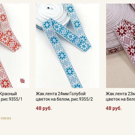
Секретная рассылка от
 Красный
Жак.лента 24мм Голубой
Жак.лента 23
 рис.9355/1
цветок на белом, рис.9355/2
цветок на бел
Купава
48 руб.
48 руб.
Мы публикуем здесь дополнительные
-заказ
промокоды и скидки до 30% на узкие
категории тканей