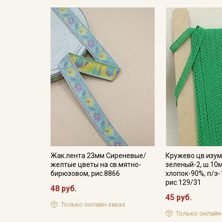
Жак.лента 23мм Сиреневые/
Кружево цв.изум
желтые цветы на св.мятно-
зеленый-2, ш.10
бирюзовом, рис.8866
хлопок-90%, п/э-
рис.129/31
48 руб.
45 руб.
Только онлайн-заказ
Только онлайн