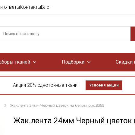
и ответы
Контакты
Блог
аборы тканей
Подборки
Скидки 
Акция 20% однотонные ткани!
Условия акции
Жак.лента 24мм Черный цветок на белом, рис.9355
Жак.лента 24мм Черный цветок н