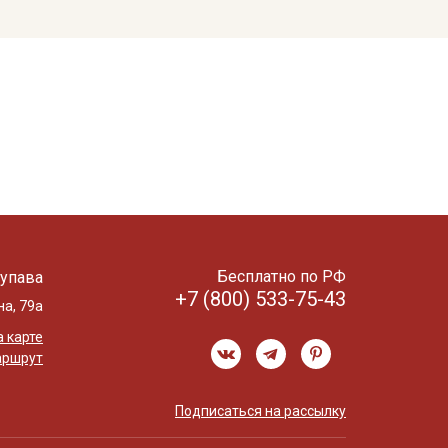
Бесплатно по РФ
упава
+7 (800) 533-75-43
на, 79а
 карте
аршрут
Подписаться на рассылку