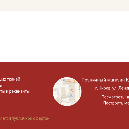
ших тканей
Розничный магазин К
ты
г. Киров, ул. Лени
ты и реквизиты
Посмотреть на
Построить м
яется публичной офертой.