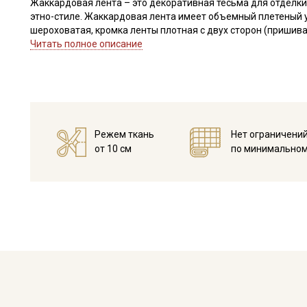
Жаккардовая лента – это декоративная тесьма для отделки
этно-стиле. Жаккардовая лента имеет объемный плетеный 
шероховатая, кромка ленты плотная с двух сторон (пришив
строчкой).
Читать полное описание
Жаккардовая лента не имеет растяжения, поэтому изделие,
постирать и прогладить, в целях исключения усадки ткани 
Жаккардовыми лентами украшают домашний текстиль: покры
отделке и ремонте
одежды.
Режем ткань
Нет ограничени
Уход:
от 10 см
по минимальном
- максимальная температура стирки до 40 С, без отжима,
- противопоказано применение отбеливателей.
Цветопередача (тон) может отличаться от оригинального цв
монитора и в зависимости от партии.