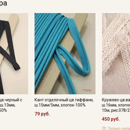
ра
цв.черный с
Кант отделочный цв.тиффани,
Кружево цв.в
 ш.13мм,
ш.15мм/5мм, хлопок-100%
ш.16мм, хлопо
-50%
10м, рис.078/2
79 руб.
450 руб.
Только онла