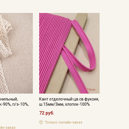
анильный,
Кант отделочный цв.св.фуксия,
к-90%, п/э-10%,
ш.15мм/3мм, хлопок-100%
72 руб.
Только онлайн-заказ
йн-заказ