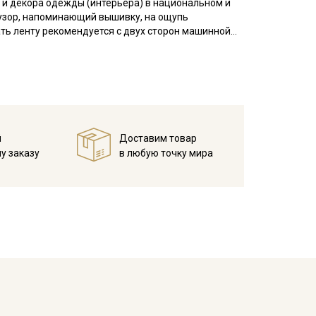
 и декора одежды (интерьера) в национальном и
узор, напоминающий вышивку, на ощупь
ать ленту рекомендуется с двух сторон машинной
 на которое будет пришиваться лента, необходимо
и стягивания жаккардовой лентой.
вала, наволочки, мебельные чехлы, используют в
й
Доставим товар
у заказу
в любую точку мира
ета ткани в зависимости от настроек вашего