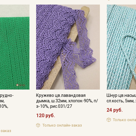
рудно-
Кружево цв.лавандовая
Шнур цв.насы
мм,
дымка, ш.32мм, хлопок-90%, п/
сл.кость, 5мм
10%,
э-10%, рис.031/27
24 руб.
120 руб.
Только онла
Только онлайн-заказ
-заказ