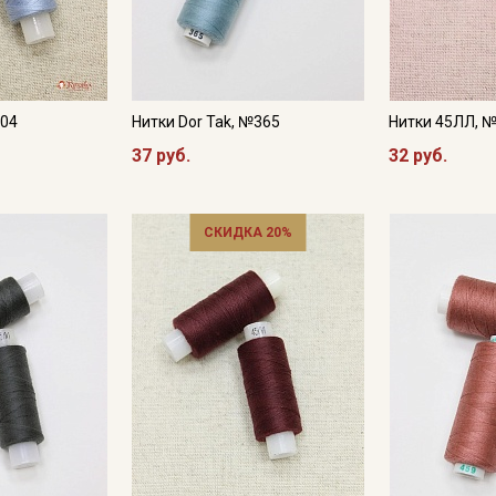
Подписаться
Ознакомлен(а) с
Политикой обработки персональных
данных
и даю
Согласие на обработку персональных
данных
204
Нитки Dor Tak, №365
Нитки 45ЛЛ, 
37 руб.
32 руб.
Даю
Согласие на получение рекламных и
информационных рассылок
СКИДКА 20%