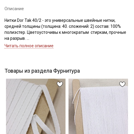
Описание
Нитки Dor Tak 40/2 - это универсальные швейные нитки,
Подписаться
средней толщины (толщина: 40. сложений: 2) состав: 100%
полиэстер. Цветоусточивы к многократым стиркам, прочные
Ознакомлен(а) с
Политикой обработки персональных
на разрыв.
данных
и даю
Согласие на обработку персональных
Если требуется подбор цвета — наш менеджер подберет для
Читать полное описание
данных
вас нужный цвет.
Даю
Согласие на получение рекламных и
Цветопередача может отличаться от оригинального цвета в
информационных рассылок
зависимости от настроек вашего монитора.
Товары из раздела Фурнитура