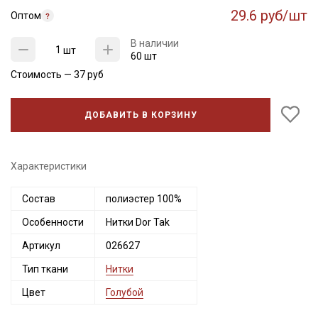
29.6 руб/шт
Оптом
В наличии
шт
60 шт
Стоимость —
37
руб
ДОБАВИТЬ В КОРЗИНУ
Характеристики
Секретная рассылка от Купава
Состав
полиэстер 100%
Особенности
Нитки Dor Tak
Мы публикуем здесь дополнительные
промокоды и скидки до 30% на узкие
Артикул
026627
категории тканей
Тип ткани
Нитки
Цвет
Голубой
Электронная почта