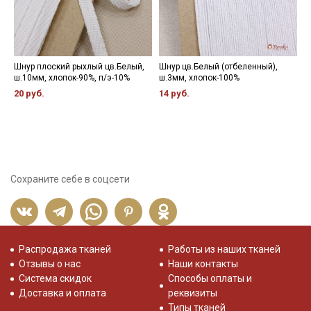
Шнур плоский рыхлый цв.Белый,
Шнур цв.Белый (отбеленный),
К
ш.10мм, хлопок-90%, п/э-10%
ш.3мм, хлопок-100%
х
р
20 руб.
14 руб.
8
Сохраните себе в соцсети
Распродажа тканей
Работы из наших тканей
Отзывы о нас
Наши контакты
Система скидок
Способы оплаты и
Доставка и оплата
реквизиты
Типы тканей