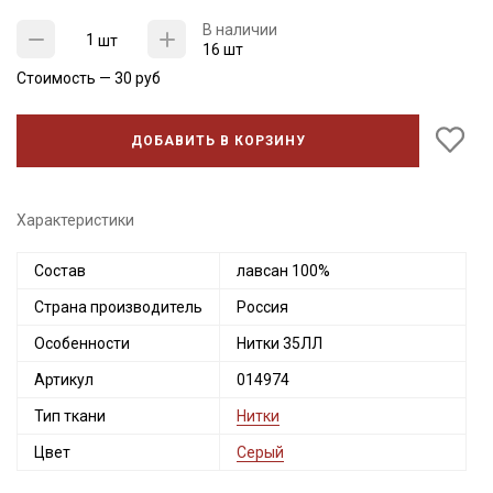
В наличии
шт
16 шт
Стоимость —
30
руб
ДОБАВИТЬ В КОРЗИНУ
Характеристики
Состав
лавсан 100%
Страна производитель
Россия
Секретная рассылка от Купава
Особенности
Нитки 35ЛЛ
Мы публикуем здесь дополнительные
Артикул
014974
промокоды и скидки до 30% на узкие
категории тканей
Тип ткани
Нитки
Цвет
Серый
Электронная почта