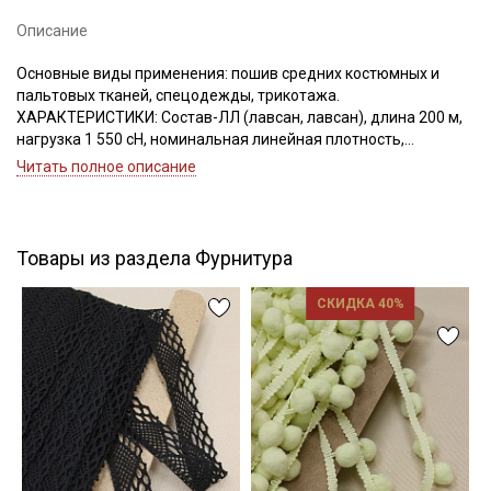
Описание
Основные виды применения: пошив средних костюмных и
Подписаться
пальтовых тканей, спецодежды, трикотажа.
ХАРАКТЕРИСТИКИ: Состав-ЛЛ (лавсан, лавсан), длина 200 м,
нагрузка 1 550 сН, номинальная линейная плотность,
Ознакомлен(а) с
Политикой обработки персональных
данных
и даю
Согласие на обработку персональных
Текс(структура)- 34,5 (16.7Текс*2)
Читать полное описание
данных
Удлинение- 16,0, Номер игл: 80-90.
Даю
Согласие на получение рекламных и
информационных рассылок
Товары из раздела Фурнитура
СКИДКА 40%