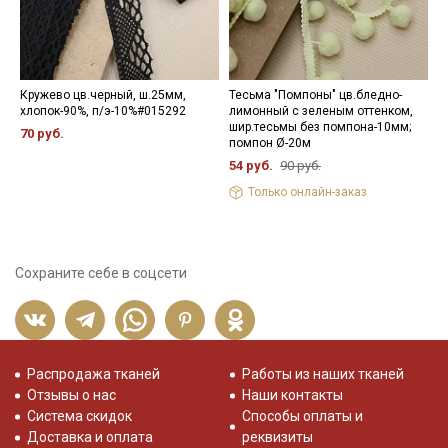
Кружево цв.черный, ш.25мм,
Тесьма "Помпоны" цв.бледно-
К
хлопок-90%, п/э-10%#015292
лимонный с зеленым оттенком,
ш
шир.тесьмы без помпона-10мм;
р
70 руб.
помпон Ø-20м
8
54 руб.
90 руб.
Только онлайн-заказ
Сохраните себе в соцсети
Распродажа тканей
Работы из наших тканей
Отзывы о нас
Наши контакты
Система скидок
Способы оплаты и
Доставка и оплата
реквизиты