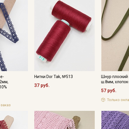
Подписаться
Ознакомлен(а) с
Политикой обработки персональных
данных
и даю
Согласие на обработку персональных
данных
Даю
Согласие на получение рекламных и
информационных рассылок
не-
Нитки Dor Tak, №513
Шнур плоский 
2мм,
ш.8мм, хлопок
37 руб.
-10%
57 руб.
Только онла
-заказ