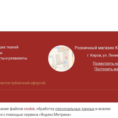
ших тканей
Розничный магазин К
ты
г. Киров, ул. Лени
ты и реквизиты
Посмотреть на
Построить м
яется публичной офертой.
ование файлов
cookie
, обработку
персональных данных
и анализ
ти с помощью сервиса «Яндекс.Метрика»