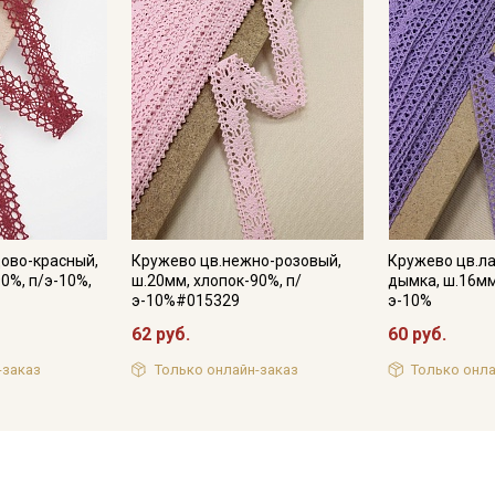
ово-красный,
Кружево цв.нежно-розовый,
Кружево цв.л
0%, п/э-10%,
ш.20мм, хлопок-90%, п/
дымка, ш.16мм
э-10%#015329
э-10%
62 руб.
60 руб.
-заказ
Только онлайн-заказ
Только онла