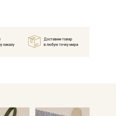
й
Доставим товар
у заказу
в любую точку мира