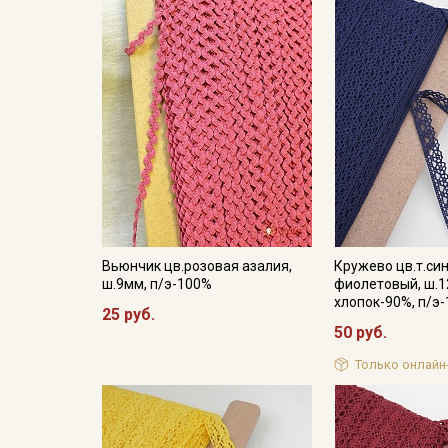
Вьюнчик цв.розовая азалия,
Кружево цв.т.си
ш.9мм, п/э-100%
фиолетовый, ш.1
хлопок-90%, п/э
25 руб.
50 руб.
Только онлайн