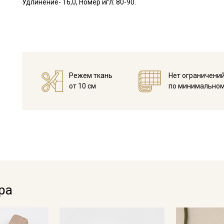
Удлинение- 16,0, Номер игл: 80-90.
Режем ткань
Нет ограничени
от 10 см
по минимальном
Секретная рассылка от
Купава
Мы публикуем здесь дополнительные
промокоды и скидки до 30% на узкие
ра
категории тканей
Электронная почта