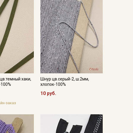
цв.темный хаки,
Шнур цв.серый-2, ш.2мм,
-100%
хлопок-100%
10 руб.
йн-заказ