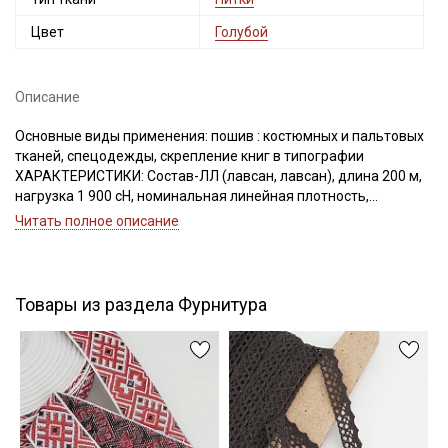
Цвет
Голубой
Описание
Подписаться
Основные виды применения: пошив : костюмных и пальтовых
тканей, спецодежды, скрепление книг в типографии
Ознакомлен(а) с
Политикой обработки персональных
данных
и даю
Согласие на обработку персональных
ХАРАКТЕРИСТИКИ: Состав-ЛЛ (лавсан, лавсан), длина 200 м,
данных
нагрузка 1 900 сН, номинальная линейная плотность,
Текс(структура)- 43,5 (21Текс*2)
Даю
Согласие на получение рекламных и
Читать полное описание
Удлинение- 17,0, Номер игл: 90-100.
информационных рассылок
Товары из раздела Фурнитура