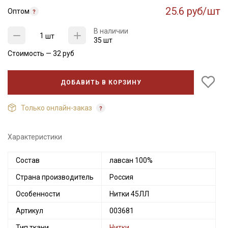
25.6 руб/шт
Оптом
В наличии
шт
35 шт
Стоимость —
32
руб
ДОБАВИТЬ В КОРЗИНУ
Только онлайн-заказ
Характеристики
Секретная рассылка от Купава
Состав
лавсан 100%
Страна производитель
Россия
Мы публикуем здесь дополнительные
промокоды и скидки до 30% на узкие
Особенности
Нитки 45ЛЛ
категории тканей
Артикул
003681
Электронная почта
Тип ткани
Нитки