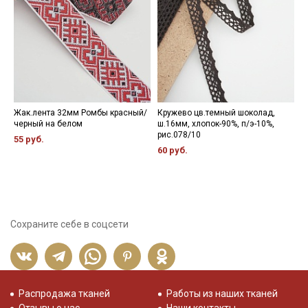
Жак.лента 32мм Ромбы красный/
Кружево цв.темный шоколад,
М
черный на белом
ш.16мм, хлопок-90%, п/э-10%,
ц
рис.078/10
55 руб.
3
60 руб.
Сохраните себе в соцсети
Распродажа тканей
Работы из наших тканей