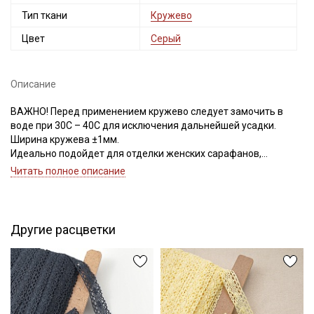
Тип ткани
Кружево
Цвет
Серый
Описание
ВАЖНО! Перед применением кружево следует замочить в
воде при 30С – 40С для исключения дальнейшей усадки.
Ширина кружева ±1мм.
Идеально подойдет для отделки женских сарафанов,
платьев, юбок, рукавов.
Читать полное описание
В интерьере можно использовать для украшения скатертей,
занавесок, подушек, пледов. Подойдет для оформления
творческих работ в различных техниках.
Другие расцветки
Цветопередача может отличаться от оригинального цвета в
зависимости от настроек вашего монитора.