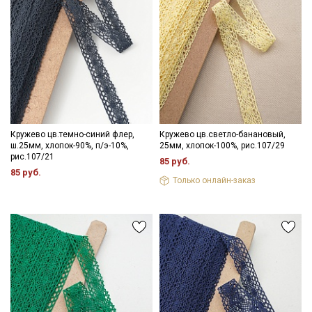
Кружево цв.темно-синий флер,
Кружево цв.светло-банановый,
ш.25мм, хлопок-90%, п/э-10%,
25мм, хлопок-100%, рис.107/29
рис.107/21
85 руб.
85 руб.
Только онлайн-заказ