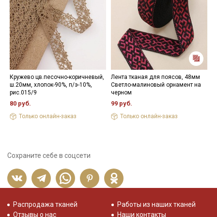
Кружево цв.песочно-коричневый,
Лента тканая для поясов, 48мм
П
ш.20мм, хлопок-90%, п/э-10%,
Светло-малиновый орнамент на
г
рис.015/9
черном
5
80 руб.
99 руб.
Только онлайн-заказ
Только онлайн-заказ
Сохраните себе в соцсети
Распродажа тканей
Работы из наших тканей
Отзывы о нас
Наши контакты