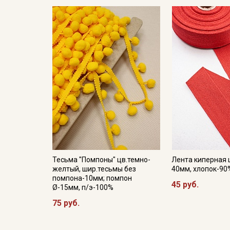
Тесьма "Помпоны" цв.темно-
Лента киперная 
желтый, шир.тесьмы без
40мм, хлопок-90
помпона-10мм; помпон
45 руб.
Ø-15мм, п/э-100%
75 руб.