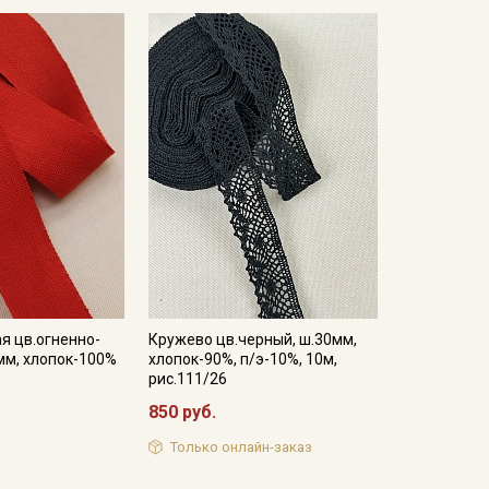
я цв.огненно-
Кружево цв.черный, ш.30мм,
мм, хлопок-100%
хлопок-90%, п/э-10%, 10м,
рис.111/26
850 руб.
Только онлайн-заказ