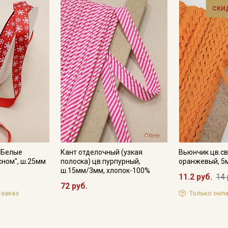
СКИ
"Белые
Кант отделочный (узкая
Вьюнчик цв.св
сном", ш.25мм
полоска) цв.пурпурный,
оранжевый, 5
ш.15мм/3мм, хлопок-100%
11.2 руб.
14 
72 руб.
-заказ
Только онла