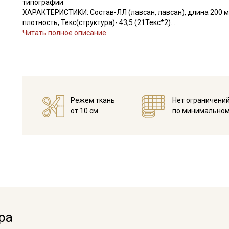
типографии
ХАРАКТЕРИСТИКИ: Состав-ЛЛ (лавсан, лавсан), длина 200 м,
плотность, Текс(структура)- 43,5 (21Текс*2)
Удлинение- 17,0, Номер игл: 90-100.
Читать полное описание
Режем ткань
Нет ограничени
от 10 см
по минимальном
Секретная рассылка от
Купава
Мы публикуем здесь дополнительные
промокоды и скидки до 30% на узкие
ра
категории тканей