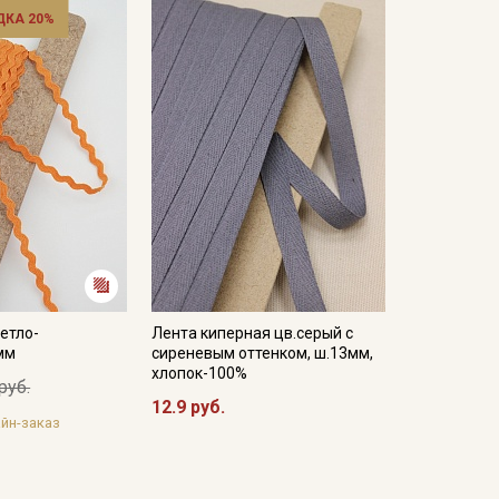
ДКА 20%
етло-
Лента киперная цв.серый с
мм
сиреневым оттенком, ш.13мм,
хлопок-100%
руб.
12.9 руб.
йн-заказ