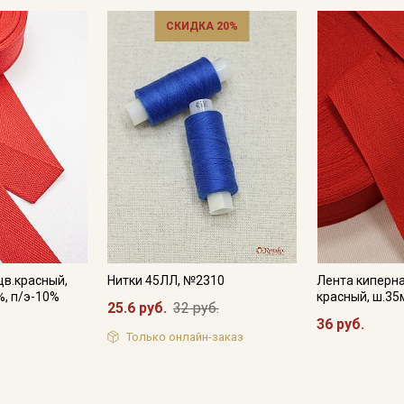
Электронная почта
СКИДКА 20%
Подписаться
Ознакомлен(а) с
Политикой обработки персональных
данных
и даю
Согласие на обработку персональных
данных
Даю
Согласие на получение рекламных и
информационных рассылок
цв.красный,
Нитки 45ЛЛ, №2310
Лента киперна
%, п/э-10%
красный, ш.35
25.6 руб.
32 руб.
36 руб.
Только онлайн-заказ