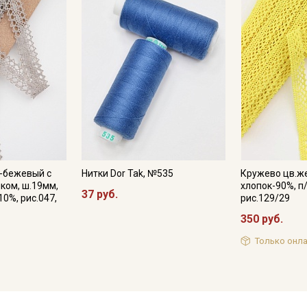
-бежевый с
Нитки Dor Tak, №535
Кружево цв.же
ком, ш.19мм,
хлопок-90%, п
37 руб.
10%, рис.047,
рис.129/29
350 руб.
Только онла