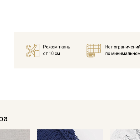
Режем ткань
Нет ограничени
от 10 см
по минимальном
Секретная рассылка от
Купава
Мы публикуем здесь дополнительные
ра
промокоды и скидки до 30% на узкие
категории тканей