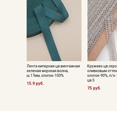
Лента киперная цв.винтажная
Кружево цв.серо
зеленая морская волна,
оливковым оттен
ш.17мм, хлопок-100%
хлопок-90%, п/э-
цв.5
15.9 руб.
75 руб.