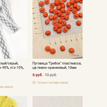
елый/серый,
Пуговица "Грибок" пластмасса,
к-90%, п/э-10%,
цв.темно-оранжевый, 10мм
6 руб.
10 руб.
Только онлайн-заказ
йн-заказ