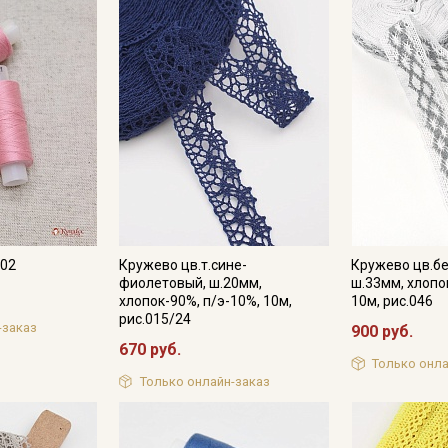
Электронная почта
Подписаться
Ознакомлен(а) с
Политикой обработки персональных
данных
и даю
Согласие на обработку персональных
данных
Даю
Согласие на получение рекламных и
информационных рассылок
102
Кружево цв.т.сине-
Кружево цв.б
фиолетовый, ш.20мм,
ш.33мм, хлопо
хлопок-90%, п/э-10%, 10м,
10м, рис.046
рис.015/24
-заказ
900 руб.
670 руб.
Только онла
Только онлайн-заказ