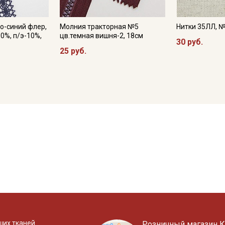
о-синий флер,
Молния тракторная №5
Нитки 35ЛЛ, 
0%, п/э-10%,
цв.темная вишня-2, 18см
30 руб.
25 руб.
ших тканей
Розничный магазин К