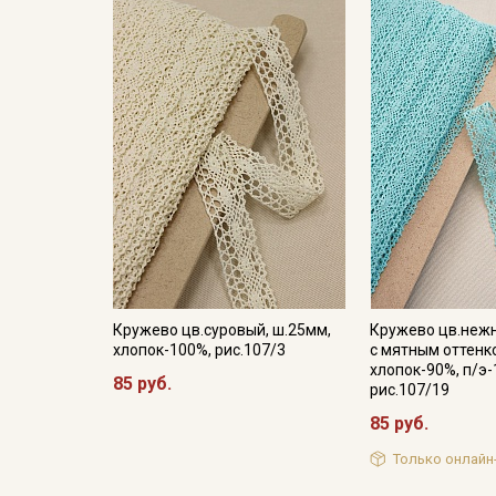
Кружево цв.суровый, ш.25мм,
Кружево цв.неж
хлопок-100%, рис.107/3
с мятным оттенк
хлопок-90%, п/э-
85 руб.
рис.107/19
85 руб.
Только онлайн