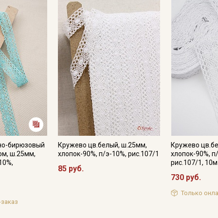
Мы публикуем здесь дополнительные
промокоды и скидки до 30% на узкие
категории тканей
Электронная почта
Подписаться
Ознакомлен(а) с
Политикой обработки персональных
данных
и даю
Согласие на обработку персональных
но-бирюзовый
Кружево цв.белый, ш.25мм,
Кружево цв.бе
данных
ом, ш.25мм,
хлопок-90%, п/э-10%, рис.107/1
хлопок-90%, п
10%,
рис.107/1, 10м
Даю
Согласие на получение рекламных и
85 руб.
информационных рассылок
730 руб.
Только онла
-заказ