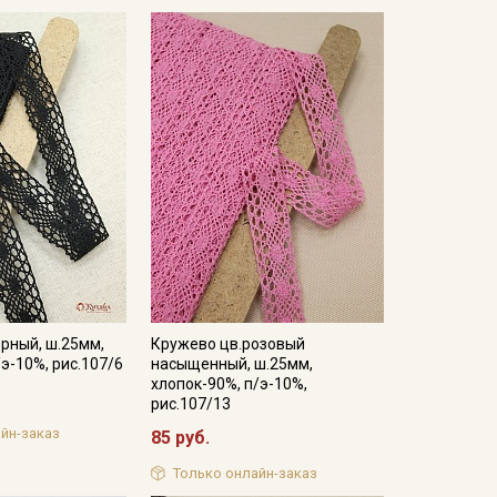
рный, ш.25мм,
Кружево цв.розовый
/э-10%, рис.107/6
насыщенный, ш.25мм,
хлопок-90%, п/э-10%,
рис.107/13
йн-заказ
85 руб.
Только онлайн-заказ