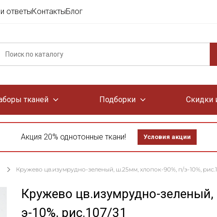
и ответы
Контакты
Блог
аборы тканей
Подборки
Скидки 
Акция 20% однотонные ткани!
Условия акции
Кружево цв.изумрудно-зеленый, ш.25мм, хлопок-90%, п/э-10%, рис.1
Кружево цв.изумрудно-зеленый, 
э-10%, рис.107/31