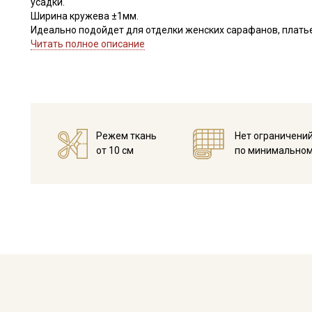
усадки.
Ширина кружева ±1мм.
Идеально подойдет для отделки женских сарафанов, платьев
В интерьере можно использовать для украшения скатертей, 
Читать полное описание
оформления творческих работ в различных техниках,
Цветопередача может отличаться от оригинального цвета в
Режем ткань
Нет ограничени
от 10 см
по минимальном