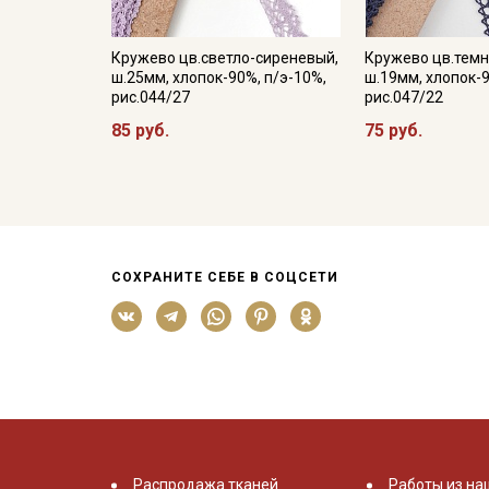
Кружево цв.светло-сиреневый,
Кружево цв.темн
ш.25мм, хлопок-90%, п/э-10%,
ш.19мм, хлопок-9
рис.044/27
рис.047/22
85 руб.
75 руб.
СОХРАНИТЕ СЕБЕ В СОЦСЕТИ
Распродажа тканей
Работы из на