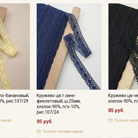
ло-банановый,
Кружево цв.т.сине-
Кружево цв.че
0%, рис.107/29
фиолетовый, ш.25мм,
хлопок-90%, п
хлопок-90%, п/э-10%,
85 руб.
рис.107/24
Секретная рассылка от
-заказ
Только онла
85 руб.
Купава
Только онлайн-заказ