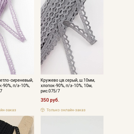
етло-сиреневый,
Кружево цв.серый, ш.10мм,
к-90%, п/э-10%,
хлопок-90%, п/э-10%, 10м,
27
рис.075/7
350 руб.
йн-заказ
Только онлайн-заказ