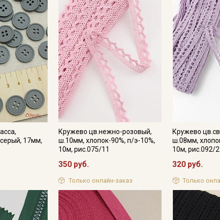
Подписаться
Ознакомлен(а) с
Политикой обработки персональных
данных
и даю
Согласие на обработку персональных
данных
Даю
Согласие на получение рекламных и
информационных рассылок
асса,
Кружево цв.нежно-розовый,
Кружево цв.св
 серый, 17мм,
ш.10мм, хлопок-90%, п/э-10%,
ш.08мм, хлопо
10м, рис.075/11
10м, рис.092/
350 руб.
320 руб.
Только онлайн-заказ
Только онла