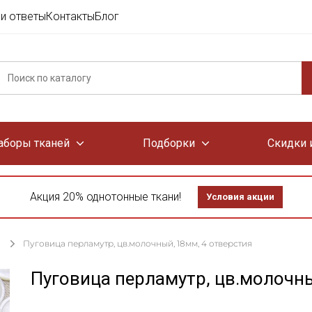
и ответы
Контакты
Блог
аборы тканей
Подборки
Скидки 
Акция 20% однотонные ткани!
Условия акции
Пуговица перламутр, цв.молочный, 18мм, 4 отверстия
Пуговица перламутр, цв.молочны