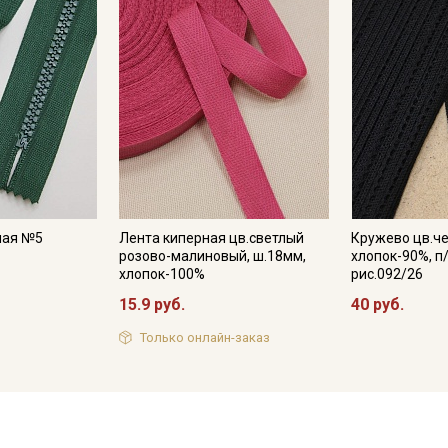
ная №5
Лента киперная цв.светлый
Кружево цв.че
розово-малиновый, ш.18мм,
хлопок-90%, п
хлопок-100%
рис.092/26
15.9 руб.
40 руб.
Только онлайн-заказ