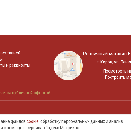
ших тканей
Розничный магазин К
ты
г. Киров, ул. Лени
ты и реквизиты
Посмотреть на
Построить м
яется публичной офертой.
ование файлов
cookie
, обработку
персональных данных
и анализ
ти с помощью сервиса «Яндекс.Метрика»