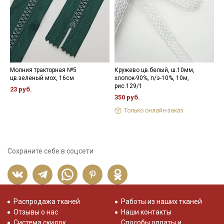
Молния тракторная №5
Кружево цв.белый, ш.10мм,
Н
цв.зеленый мох, 16см
хлопок-90%, п/э-10%, 10м,
3
рис.129/1
23 руб.
350 руб.
Только онлайн-заказ
Сохраните себе в соцсети
Распродажа тканей
Работы из наших тканей
Отзывы о нас
Наши контакты
Система скидок
Способы оплаты и