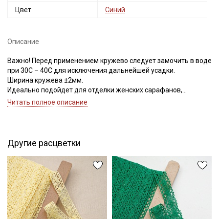
Цвет
Синий
Описание
Важно! Перед применением кружево следует замочить в воде
при 30С – 40С для исключения дальнейшей усадки.
Ширина кружева ±2мм.
Идеально подойдет для отделки женских сарафанов,
платьев, юбок, рукавов.
Читать полное описание
В интерьере можно использовать для украшения скатертей,
занавесок, подушек, пледов. Подойдет для оформления
творческих работ в различных техниках.
Другие расцветки
Цветопередача может отличаться от оригинального цвета в
зависимости от настроек вашего монитора.