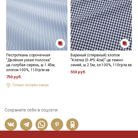
Пестроткань сорочечная
Вареный (стираный) хлопок
В
"Двойная узкая полоска"
"Клетка (0.4*0.4см)" цв.темно-
"
цв.голубая сирень, ш.1.45м,
синий, ш.2.5м, хл-100%, 110гр/м.кв
ш
хлопок-100%, 110гр/м.кв
550 руб.
5
750 руб.
Только онлайн-заказ
Сохраните себе в соцсети