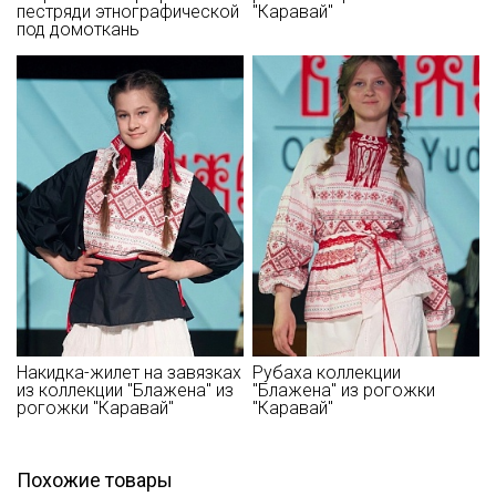
пестряди этнографической
"Каравай"
под домоткань
Секретная рассылка от Купава
Мы публикуем здесь дополнительные
промокоды и скидки до 30% на узкие
категории тканей
Электронная почта
Накидка-жилет на завязках
Рубаха коллекции
Подписаться
из коллекции "Блажена" из
"Блажена" из рогожки
рогожки "Каравай"
"Каравай"
Ознакомлен(а) с
Политикой обработки персональных
данных
и даю
Согласие на обработку персональных
данных
Похожие товары