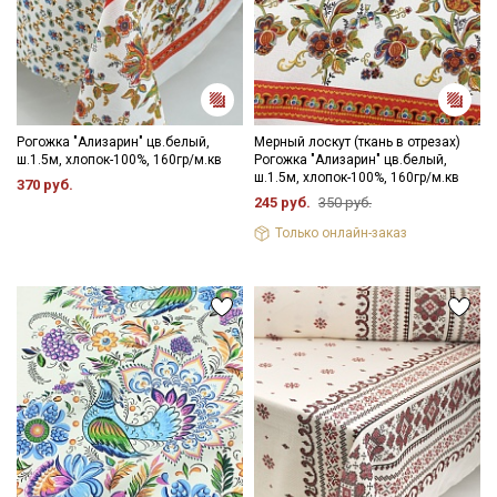
Рогожка "Ализарин" цв.белый,
Мерный лоскут (ткань в отрезах)
ш.1.5м, хлопок-100%, 160гр/м.кв
Рогожка "Ализарин" цв.белый,
ш.1.5м, хлопок-100%, 160гр/м.кв
370 руб.
245 руб.
350 руб.
Только онлайн-заказ