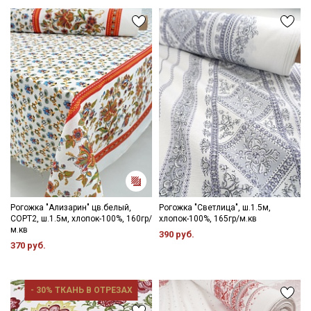
Даю
Согласие на получение рекламных и
информационных рассылок
Рогожка "Ализарин" цв.белый,
Рогожка "Светлица", ш.1.5м,
СОРТ2, ш.1.5м, хлопок-100%, 160гр/
хлопок-100%, 165гр/м.кв
м.кв
390 руб.
370 руб.
- 30% ТКАНЬ В ОТРЕЗАХ