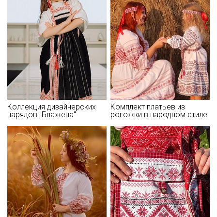
- максимальная температура стирки до 40С в деликатном
режиме;
- стирать отдельно от светлых вещей;
- противопоказано употребление отбеливателей;
- сушить в подвешенном состоянии;
- гладить с изнаночной стороны..
Цветопередача может отличаться от оригинального цвета
ткани в зависимости от настроек вашего монитора, и в
зависимости от партии тон ткани может отличаться.
Коллекция дизайнерских
Комплект платьев из
нарядов "Блажена"
рогожки в народном стиле