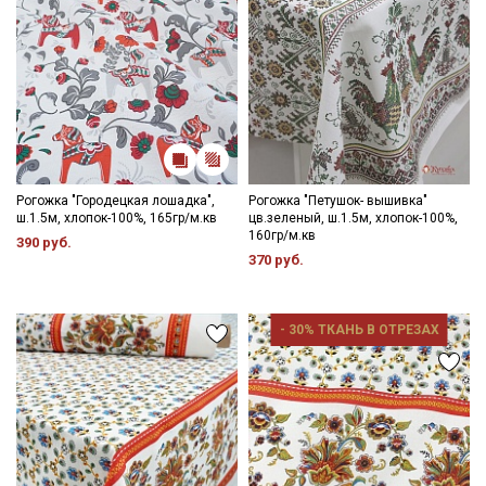
Рогожка "Городецкая лошадка",
Рогожка "Петушок- вышивка"
ш.1.5м, хлопок-100%, 165гр/м.кв
цв.зеленый, ш.1.5м, хлопок-100%,
160гр/м.кв
390 руб.
370 руб.
- 30% ТКАНЬ В ОТРЕЗАХ