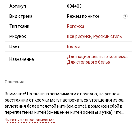
Артикул
034403
Вид отреза
Режем по нитке
?
Тип ткани
Рогожка
Рисунок
Все рисунки
,
Русский стиль
Цвет
Белый
Для национального костюма
,
Назначение
Для столового белья
Описание
Внимание! На ткани, в зависимости от рулона, на разном
расстоянии от кромки могут встречаться утолщения из-за
вплетения более толстой нити(см.фото), возможен сбой в
переплетении нитей (смещение нитей основы и утка), что
ведет местами к разряженности или утолщению нитей,
Читать полное описание
встречаются непрокрасы и вплетения нитей другого цвета,
вдоль кромки местами могут встречаться легкие
загрязнения, дефекты вдоль кромки на расстоянии до 5см от