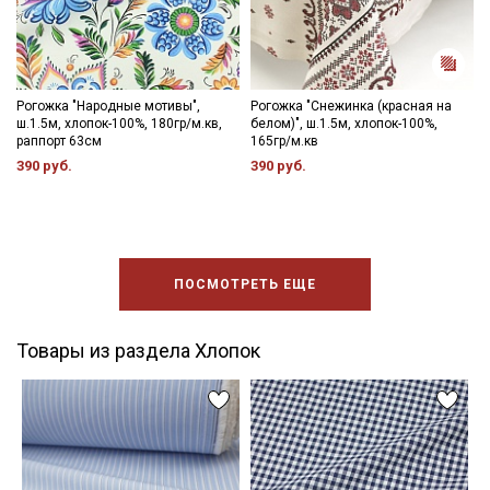
Рогожка "Народные мотивы",
Рогожка "Снежинка (красная на
ш.1.5м, хлопок-100%, 180гр/м.кв,
белом)", ш.1.5м, хлопок-100%,
раппорт 63см
165гр/м.кв
390 руб.
390 руб.
ПОСМОТРЕТЬ ЕЩЕ
Товары из раздела Хлопок