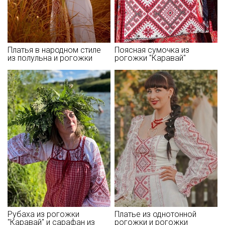
Платья в народном стиле
Поясная сумочка из
из полульна и рогожки
рогожки "Каравай"
Рубаха из рогожки
Платье из однотонной
"Каравай" и сарафан из
рогожки и рогожки