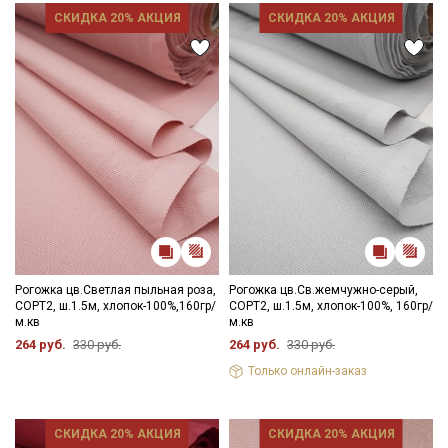
данных
и даю
Согласие на обработку персональных
СКИДКА 20% АКЦИЯ
СКИДКА 20% АКЦИЯ
данных
Даю
Согласие на получение рекламных и
информационных рассылок
Рогожка цв.Светлая пыльная роза,
Рогожка цв.Св.жемчужно-серый,
СОРТ2, ш.1.5м, хлопок-100%,160гр/
СОРТ2, ш.1.5м, хлопок-100%, 160гр/
м.кв
м.кв
264 руб.
330 руб.
264 руб.
330 руб.
Только онлайн-заказ
СКИДКА 20% АКЦИЯ
СКИДКА 20% АКЦИЯ