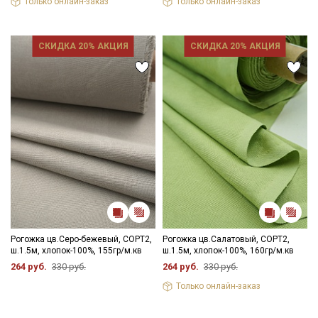
Только онлайн-заказ
Только онлайн-заказ
СКИДКА 20% АКЦИЯ
СКИДКА 20% АКЦИЯ
Секретная рассылка от Купава
Мы публикуем здесь дополнительные
промокоды и скидки до 30% на узкие
категории тканей
Электронная почта
Рогожка цв.Серо-бежевый, СОРТ2,
Рогожка цв.Салатовый, СОРТ2,
ш.1.5м, хлопок-100%, 155гр/м.кв
ш.1.5м, хлопок-100%, 160гр/м.кв
264 руб.
330 руб.
264 руб.
330 руб.
Подписаться
Только онлайн-заказ
Ознакомлен(а) с
Политикой обработки персональных