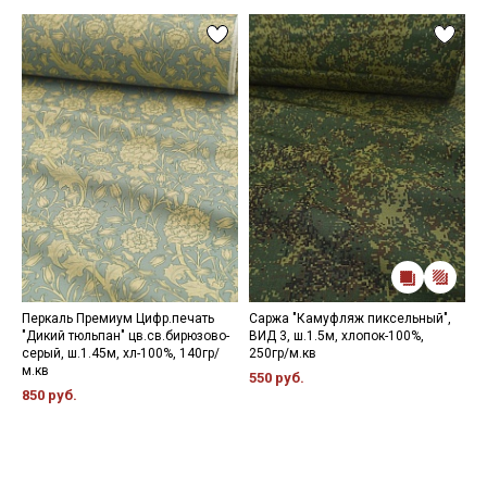
Перкаль Премиум Цифр.печать
Саржа "Камуфляж пиксельный",
П
"Дикий тюльпан" цв.св.бирюзово-
ВИД 3, ш.1.5м, хлопок-100%,
г
серый, ш.1.45м, хл-100%, 140гр/
250гр/м.кв
1
м.кв
550 руб.
3
850 руб.