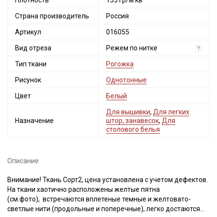
Плотность
155 гр/м.кв
Страна производитель
Россия
Артикул
016055
Вид отреза
Режем по нитке
?
Тип ткани
Рогожка
Рисунок
Однотонные
Цвет
Белый
Для вышивки
,
Для легких
Назначение
штор, занавесок
,
Для
столового белья
Описание
Внимание! Ткань Сорт2, цена установлена с учетом дефектов.
На ткани хаотично расположены желтые пятна
(см.фото), встречаются вплетеные темные и желтовато-
светлые нити (продольные и поперечные), легко достаются