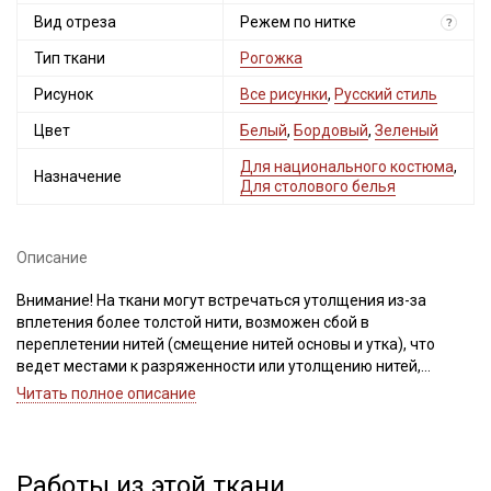
Вид отреза
Режем по нитке
?
Тип ткани
Рогожка
Рисунок
Все рисунки
,
Русский стиль
Цвет
Белый
,
Бордовый
,
Зеленый
Для национального костюма
,
Назначение
Для столового белья
Описание
Внимание! На ткани могут встречаться утолщения из-за
вплетения более толстой нити, возможен сбой в
переплетении нитей (смещение нитей основы и утка), что
ведет местами к разряженности или утолщению нитей,
встречаются непрокрасы и вплетения нитей другого цвета,
Читать полное описание
дефекты вдоль кромки на расстоянии до 5см от края браком
не являются. Ширина ткани ±2см. Просим учитывать это при
заказе.
Работы из этой ткани