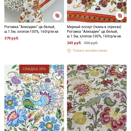
Рогожка "Ализарин" цв.белый,
Мерный лоскут (ткань в отрезах)
ш.1.5м, хлопок-100%, 160гр/м.кв
Рогожка "Ализарин" цв.белый,
ш.1.5м, хлопок-100%, 160гр/м.кв
370 руб.
245 руб.
350 руб.
Только онлайн-заказ
СКИДКА 20%