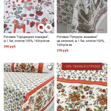
Рогожка "Городецкая лошадка",
Рогожка "Петушок- вышивка"
ш.1.5м, хлопок-100%, 165гр/м.кв
цв.зеленый, ш.1.5м, хлопок-100%,
160гр/м.кв
390 руб.
370 руб.
- 30% ТКАНЬ В ОТРЕЗАХ