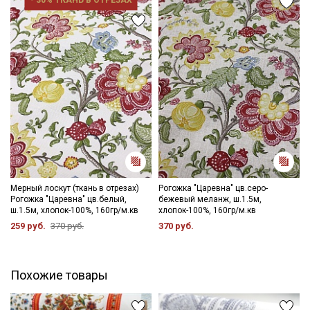
- противопоказано употребление отбеливателей;
- сушить в подвешенном состоянии;
- гладить с изнаночной стороны..
Цветопередача может отличаться от оригинального цвета
ткани в зависимости от настроек вашего монитора, и в
зависимости от партии тон ткани может отличаться.
Мерный лоскут (ткань в отрезах)
Рогожка "Царевна" цв.серо-
Рогожка "Царевна" цв.белый,
бежевый меланж, ш.1.5м,
ш.1.5м, хлопок-100%, 160гр/м.кв
хлопок-100%, 160гр/м.кв
259 руб.
370 руб.
370 руб.
Похожие товары