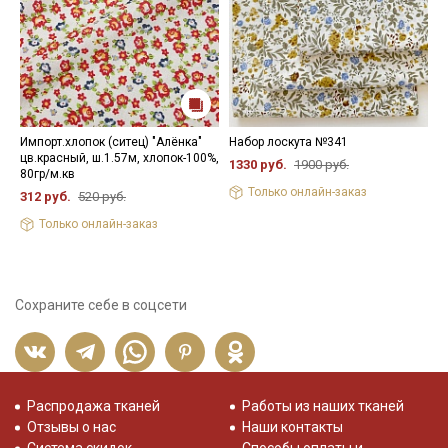
Импорт.хлопок (ситец) "Алёнка"
Набор лоскута №341
Н
цв.красный, ш.1.57м, хлопок-100%,
1330 руб.
1900 руб.
1
80гр/м.кв
Только онлайн-заказ
312 руб.
520 руб.
Только онлайн-заказ
Сохраните себе в соцсети
Распродажа тканей
Работы из наших тканей
Отзывы о нас
Наши контакты