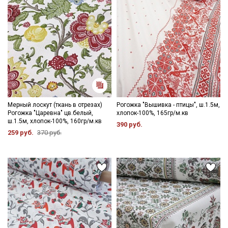
информационных рассылок
Мерный лоскут (ткань в отрезах)
Рогожка "Вышивка - птицы", ш.1.5м,
Рогожка "Царевна" цв.белый,
хлопок-100%, 165гр/м.кв
ш.1.5м, хлопок-100%, 160гр/м.кв
390 руб.
259 руб.
370 руб.