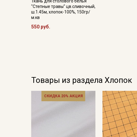
Ткань для столового белья
"Степные травы" цв.сливочный,
ш.1.45м, хлопок-100%, 150гр/
м.кв
550 руб.
Товары из раздела Хлопок
СКИДКА 20% АКЦИЯ