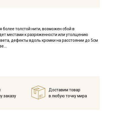
 более толстой нити, возможен сбой в
ведет местами к разряженности или утолщению
цвета, дефекты вдоль кромки на расстоянии до 5см
зе.
а две, в результате на поверхности полотна
ковину, редкое.
 гигроскопичная, не накапливает статического
нтерьера: декоративные чехлы и наволочки на
о стойкими набивными рисунками, которые очень
й
Доставим товар
я пошива сумок — хозяйственных и модных женских
у заказу
в любую точку мира
а одежды.
температуры на 10-15 мин; без отжима повесить
 при обработке, следует оставлять припуски при
ежиме;