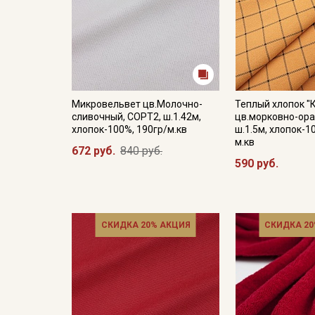
Микровельвет цв.Молочно-
Теплый хлопок "
сливочный, СОРТ2, ш.1.42м,
цв.морковно-ор
хлопок-100%, 190гр/м.кв
ш.1.5м, хлопок-1
м.кв
672 руб.
840 руб.
590 руб.
СКИДКА 20% АКЦИЯ
СКИДКА 20