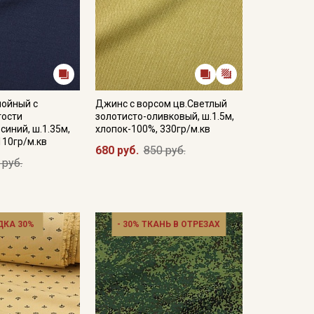
лойный с
Джинс с ворсом цв.Светлый
ости
золотисто-оливковый, ш.1.5м,
синий, ш.1.35м,
хлопок-100%, 330гр/м.кв
110гр/м.кв
680 руб.
850 руб.
 руб.
ДКА 30%
- 30% ТКАНЬ В ОТРЕЗАХ