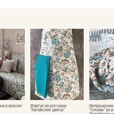
- противопоказано употребление отбеливателей;
- сушить в подвешенном состоянии;
- гладить с изнаночной стороны.
Цветопередача может отличаться от оригинального цвета т
и в зависимости от партии тон ткани может отличаться.
на и кресел
Фартук из рогожки
Интерьерная
"Китайские цветы"
"Слоник" их 
"Китайские ц