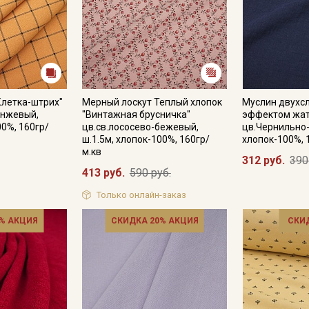
Клетка-штрих"
Мерный лоскут Теплый хлопок
Муслин двухс
анжевый,
"Винтажная брусничка"
эффектом жат
00%, 160гр/
цв.св.лососево-бежевый,
цв.Чернильно-
ш.1.5м, хлопок-100%, 160гр/
хлопок-100%, 
м.кв
312 руб.
390
413 руб.
590 руб.
Только онлайн-заказ
% АКЦИЯ
СКИДКА 20% АКЦИЯ
СКИ