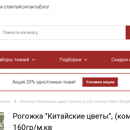
и ответы
Контакты
Блог
аборы тканей
Подборки
Скидки 
Акция 20% однотонные ткани!
Условия акции
лопок)
Рогожка "Китайские цветы", (комп), ш.1.5м, хлопок-100%, 160гр/
Рогожка "Китайские цветы", (ком
160гр/м.кв