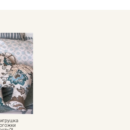
кани в зависимости от настроек вашего монитора,
 игрушка
рогожки
веты"*