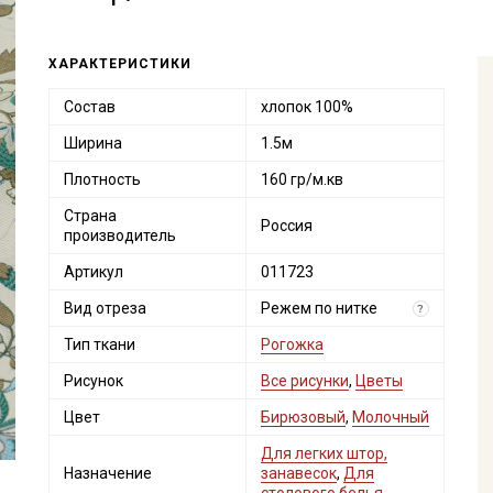
ХАРАКТЕРИСТИКИ
Состав
хлопок 100%
Ширина
1.5м
Плотность
160 гр/м.кв
Страна
Россия
производитель
Артикул
011723
Вид отреза
Режем по нитке
?
Тип ткани
Рогожка
Рисунок
Все рисунки
,
Цветы
Цвет
Бирюзовый
,
Молочный
Для легких штор,
Назначение
занавесок
,
Для