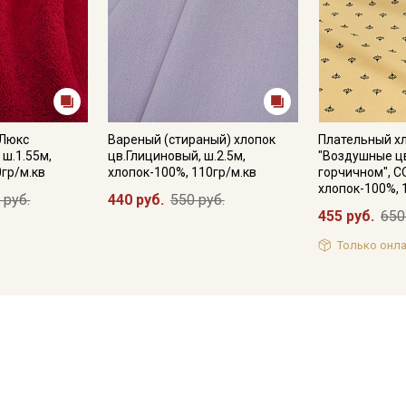
 Люкс
Вареный (стираный) хлопок
Плательный х
 ш.1.55м,
цв.Глициновый, ш.2.5м,
"Воздушные ц
0гр/м.кв
хлопок-100%, 110гр/м.кв
горчичном", С
хлопок-100%, 
 руб.
440 руб.
550 руб.
455 руб.
650
Только онла