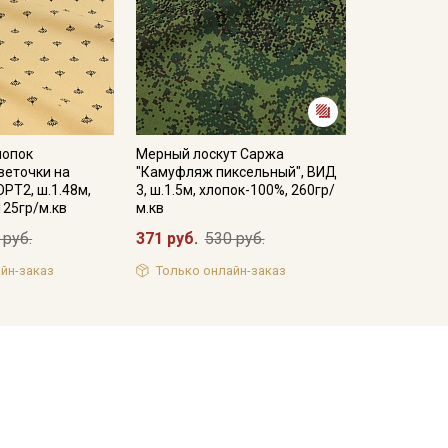
лопок
Мерный лоскут Саржа
веточки на
"Камуфляж пиксельный", ВИД
ОРТ2, ш.1.48м,
3, ш.1.5м, хлопок-100%, 260гр/
125гр/м.кв
м.кв
 руб.
371 руб.
530 руб.
йн-заказ
Только онлайн-заказ