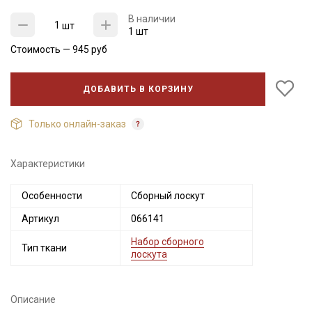
В наличии
шт
1 шт
Стоимость —
945
руб
ДОБАВИТЬ В КОРЗИНУ
Только онлайн-заказ
Характеристики
Секретная рассылка от Купава
Особенности
Сборный лоскут
Мы публикуем здесь дополнительные
Артикул
066141
промокоды и скидки до 30% на узкие
категории тканей
Набор сборного
Тип ткани
лоскута
Электронная почта
Описание