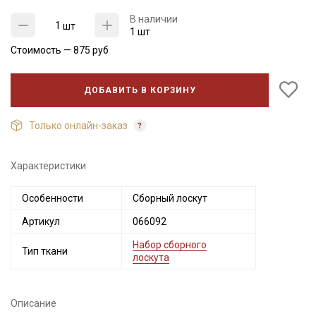
В наличии
шт
1 шт
Стоимость —
875
руб
ДОБАВИТЬ В КОРЗИНУ
Только онлайн-заказ
Характеристики
Секретная рассылка от Купава
Особенности
Сборный лоскут
Мы публикуем здесь дополнительные
Артикул
066092
промокоды и скидки до 30% на узкие
Набор сборного
категории тканей
Тип ткани
лоскута
Электронная почта
Описание