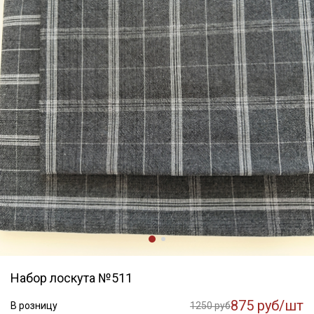
Набор лоскута №511
875 руб/шт
В розницу
1250 руб