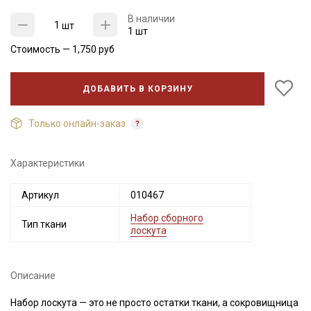
В наличии
шт
1 шт
Стоимость —
1,750
руб
ДОБАВИТЬ В КОРЗИНУ
Только онлайн-заказ
Характеристики
Секретная рассылка от Купава
Мы публикуем здесь дополнительные
Артикул
010467
промокоды и скидки до 30% на узкие
Набор сборного
Тип ткани
категории тканей
лоскута
Электронная почта
Описание
Набор лоскута — это не просто остатки ткани, а сокровищница