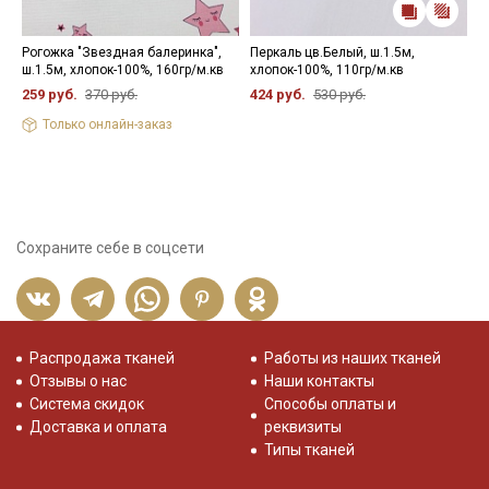
Рогожка "Звездная балеринка",
Перкаль цв.Белый, ш.1.5м,
В
ш.1.5м, хлопок-100%, 160гр/м.кв
хлопок-100%, 110гр/м.кв
"
ш
259 руб.
370 руб.
424 руб.
530 руб.
5
Только онлайн-заказ
Сохраните себе в соцсети
Распродажа тканей
Работы из наших тканей
Отзывы о нас
Наши контакты
Система скидок
Способы оплаты и
Доставка и оплата
реквизиты
Типы тканей