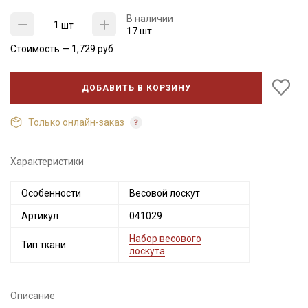
В наличии
шт
17 шт
Стоимость —
1,729
руб
ДОБАВИТЬ В КОРЗИНУ
Только онлайн-заказ
Характеристики
Секретная рассылка от Купава
Особенности
Весовой лоскут
Мы публикуем здесь дополнительные
Артикул
041029
промокоды и скидки до 30% на узкие
Набор весового
категории тканей
Тип ткани
лоскута
Электронная почта
Описание