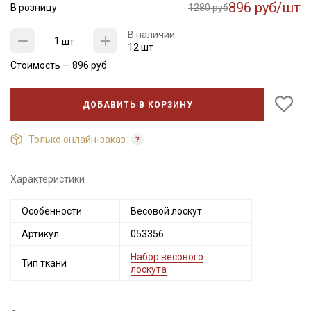
896 руб/шт
В розницу
1280 руб
В наличии
шт
12 шт
Стоимость —
896
руб
ДОБАВИТЬ В КОРЗИНУ
Только онлайн-заказ
Характеристики
Секретная рассылка от Купава
Особенности
Весовой лоскут
Мы публикуем здесь дополнительные
промокоды и скидки до 30% на узкие
Артикул
053356
категории тканей
Набор весового
Тип ткани
лоскута
Электронная почта