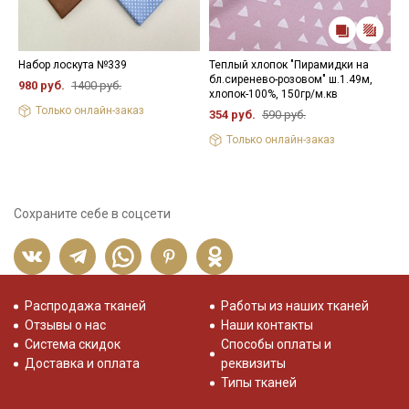
Набор лоскута №339
Теплый хлопок "Пирамидки на
В
бл.сиренево-розовом" ш.1.49м,
"
980 руб.
1400 руб.
хлопок-100%, 150гр/м.кв
м
м
Только онлайн-заказ
354 руб.
590 руб.
5
Только онлайн-заказ
Сохраните себе в соцсети
Распродажа тканей
Работы из наших тканей
Отзывы о нас
Наши контакты
Система скидок
Способы оплаты и
Доставка и оплата
реквизиты
Типы тканей