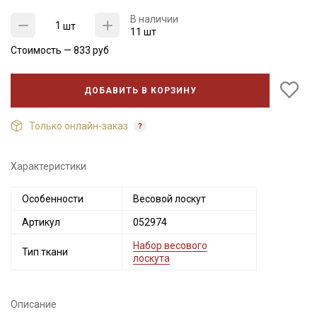
В наличии
шт
11 шт
Стоимость —
833
руб
ДОБАВИТЬ В КОРЗИНУ
Только онлайн-заказ
Характеристики
Секретная рассылка от Купава
Особенности
Весовой лоскут
Мы публикуем здесь дополнительные
промокоды и скидки до 30% на узкие
Артикул
052974
категории тканей
Набор весового
Тип ткани
лоскута
Электронная почта
Описание