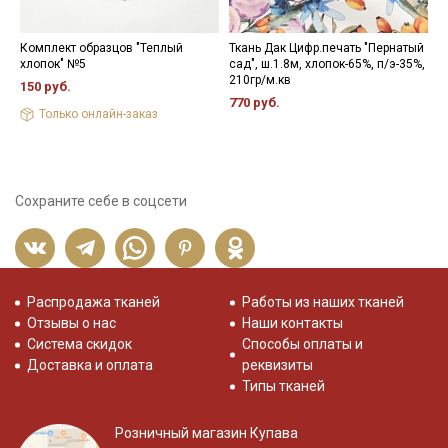
Комплект образцов "Теплый
Ткань Дак Цифр.печать "Пернатый
С
хлопок" №5
сад", ш.1.8м, хлопок-65%, п/э-35%,
з
210гр/м.кв
м
150 руб.
1
770 руб.
Только онлайн-заказ
4
Сохраните себе в соцсети
Распродажа тканей
Работы из наших тканей
Отзывы о нас
Наши контакты
Система скидок
Способы оплаты и
Доставка и оплата
реквизиты
Типы тканей
Розничный магазин Купава