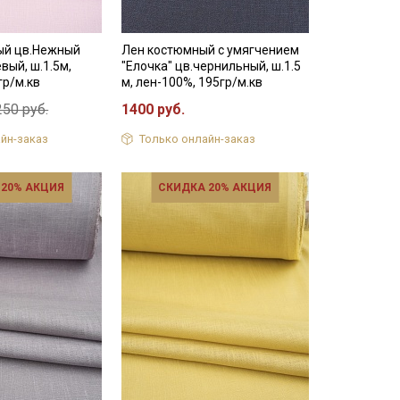
ый цв.Нежный
Лен костюмный с умягчением
вый, ш.1.5м,
"Елочка" цв.чернильный, ш.1.5
гр/м.кв
м, лен-100%, 195гр/м.кв
250 руб.
1400 руб.
йн-заказ
Только онлайн-заказ
 20% АКЦИЯ
СКИДКА 20% АКЦИЯ