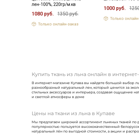
лен-100%, 220гр/м.кв
1000 руб.
1250
1080 руб.
1350 руб.
Только онлайн
Только онлайн-заказ
Купить ткань из льна онлайн в интернет
В интернет-магазине Купава вы найдете большой выбор льн
разнообразный натуральный лен, который ценится за эколо
стильных аксессуаров и интерьера, создавая ощущение нат
и светлой атмосферы в доме
Цены на ткани из льна в Купаве
Мы предлагаем широкий ассортимент льняных тканей по ра
популярностью пользуется высококачественный белорусс
натуральный лён по выгодной стоимости, а акции и распр