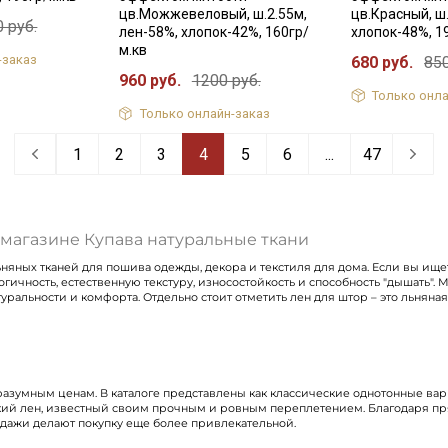
цв.Можжевеловый, ш.2.55м,
цв.Красный, ш.
 руб.
лен-58%, хлопок-42%, 160гр/
хлопок-48%, 1
м.кв
-заказ
680 руб.
850
960 руб.
1200 руб.
Только онла
Только онлайн-заказ
1
2
3
4
5
6
...
47
-магазине Купава натуральные ткани
яных тканей для пошива одежды, декора и текстиля для дома. Если вы ищете
гичность, естественную текстуру, износостойкость и способность "дышать".
уральности и комфорта. Отдельно стоит отметить лен для штор – это льняна
зумным ценам. В каталоге представлены как классические однотонные вари
кий лен, известный своим прочным и ровным переплетением. Благодаря пр
одажи делают покупку еще более привлекательной.