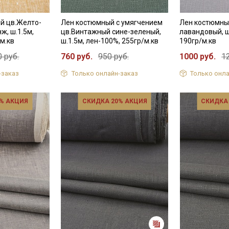
й цв.Желто-
Лен костюмный с умягчением
Лен костюмны
ж, ш.1.5м,
цв.Винтажный сине-зеленый,
лавандовый, ш
м.кв
ш.1.5м, лен-100%, 255гр/м.кв
190гр/м.кв
 руб.
760 руб.
950 руб.
1000 руб.
1
-заказ
Только онлайн-заказ
Только онла
% АКЦИЯ
СКИДКА 20% АКЦИЯ
СКИДКА