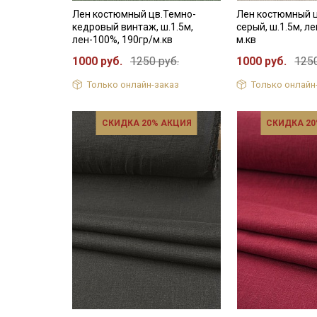
Лен костюмный цв.Темно-
Лен костюмный 
кедровый винтаж, ш.1.5м,
серый, ш.1.5м, л
лен-100%, 190гр/м.кв
м.кв
1000 руб.
1250 руб.
1000 руб.
1250
Только онлайн-заказ
Только онлайн
СКИДКА 20% АКЦИЯ
СКИДКА 20