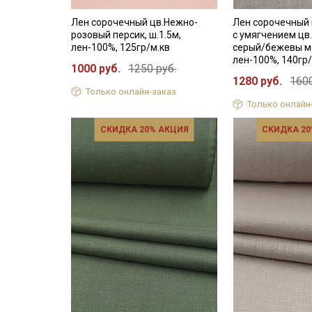
Лен сорочечный цв.Нежно-
Лен сорочечный
розовый персик, ш.1.5м,
с умягчением цв
лен-100%, 125гр/м.кв
серый/бежевы ме
лен-100%, 140гр/
1000 руб.
1250 руб.
1280 руб.
1600
Только онлайн-заказ
Только онлайн
СКИДКА 20% АКЦИЯ
СКИДКА 20