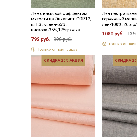
Лен с вискозой с эффектом
Лен пестротканы
мятости цв.Эвкалипт, СОРТ2,
горчичный мелан
ш.1.35м, лен-65%,
лен-100%, 265гр/
вискоза-35%,175гр/м.кв
1080 руб.
1350
792 руб.
990 руб.
Только онлайн
Только онлайн-заказ
СКИДКА 20% АКЦИЯ
СКИДКА 20