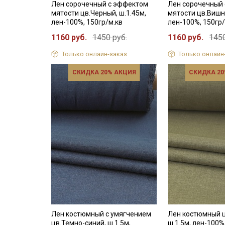
Лен сорочечный с эффектом
Лен сорочечный
мятости цв.Черный, ш.1.45м,
мятости цв.Вишн
лен-100%, 150гр/м.кв
лен-100%, 150гр/
1160 руб.
1450 руб.
1160 руб.
1450
Только онлайн-заказ
Только онлайн
СКИДКА 20% АКЦИЯ
СКИДКА 20
Лен костюмный с умягчением
Лен костюмный ц
цв.Темно-синий, ш.1.5м,
ш.1.5м, лен-100%