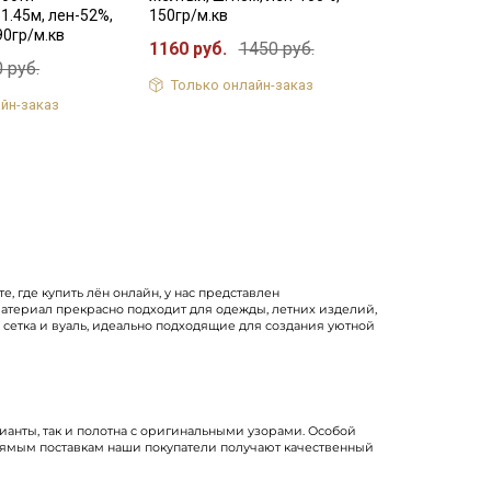
1.45м, лен-52%,
150гр/м.кв
90гр/м.кв
1160 руб.
1450 руб.
 руб.
Только онлайн-заказ
йн-заказ
, где купить лён онлайн, у нас представлен
 Материал прекрасно подходит для одежды, летних изделий,
я сетка и вуаль, идеально подходящие для создания уютной
анты, так и полотна с оригинальными узорами. Особой
ямым поставкам наши покупатели получают качественный