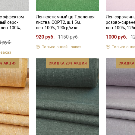
 с эффектом
Лен костюмный цв.Т.зеленая
Лен сорочечн
лый серо-
листва, СОРТ2, ш.1.5м,
розово-сирене
, лен-100%,
лен-100%, 190гр/м.кв
лен-100%, 125
920 руб.
1150 руб.
1000 руб.
1
 руб.
Только онлайн-заказ
Только онла
-заказ
% АКЦИЯ
СКИДКА 20% АКЦИЯ
СКИДКА