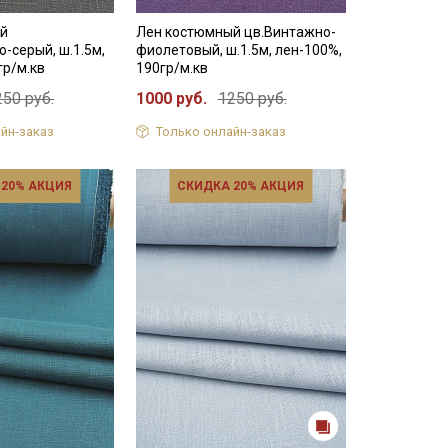
ый
Лен костюмный цв.Винтажно-
о-серый, ш.1.5м,
фиолетовый, ш.1.5м, лен-100%,
гр/м.кв
190гр/м.кв
250 руб.
1000 руб.
1250 руб.
йн-заказ
Только онлайн-заказ
 20% АКЦИЯ
СКИДКА 20% АКЦИЯ