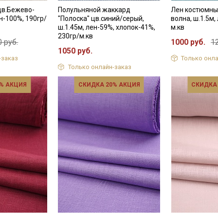
цв.Бежево-
Полульняной жаккард
Лен костюмны
ен-100%, 190гр/
"Полоска" цв.синий/серый,
волна, ш.1.5м,
ш.1.45м, лен-59%, хлопок-41%,
м.кв
230гр/м.кв
 руб.
1000 руб.
1
1050 руб.
-заказ
Только онла
Только онлайн-заказ
% АКЦИЯ
СКИДКА 20% АКЦИЯ
СКИДКА