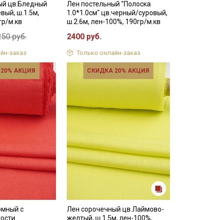
ый цв.Бледный
Лен постельный "Полоска
вый, ш.1.5м,
1.0*1.0см" цв.черный/суровый,
гр/м.кв
ш.2.6м, лен-100%, 190гр/м.кв
250 руб.
2400 руб.
йн-заказ
Только онлайн-заказ
 20% АКЦИЯ
СКИДКА 20% АКЦИЯ
юмный с
Лен сорочечный цв.Лаймово-
ости
желтый, ш.1.5м, лен-100%,