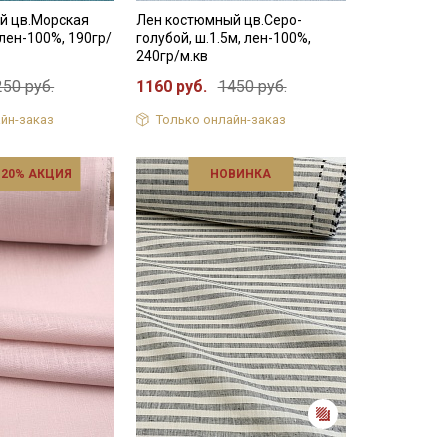
й цв.Морская
Лен костюмный цв.Серо-
 лен-100%, 190гр/
голубой, ш.1.5м, лен-100%,
240гр/м.кв
250 руб.
1160 руб.
1450 руб.
йн-заказ
Только онлайн-заказ
 20% АКЦИЯ
НОВИНКА