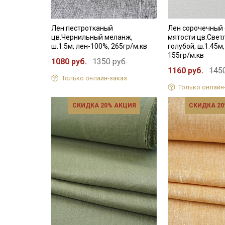
Лен пестротканый
Лен сорочечный
цв.Чернильный меланж,
мятости цв.Свет
ш.1.5м, лен-100%, 265гр/м.кв
голубой, ш.1.45м
155гр/м.кв
1080 руб.
1350 руб.
1160 руб.
1450
Только онлайн-заказ
Только онлайн
СКИДКА 20% АКЦИЯ
СКИДКА 20