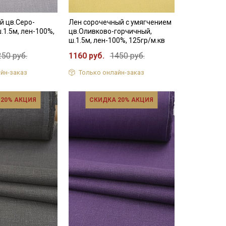
й цв.Серо-
Лен сорочечный с умягчением
.1.5м, лен-100%,
цв.Оливково-горчичный,
ш.1.5м, лен-100%, 125гр/м.кв
250 руб.
1160 руб.
1450 руб.
йн-заказ
Только онлайн-заказ
 20% АКЦИЯ
СКИДКА 20% АКЦИЯ