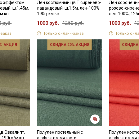
 с эффектом
Лен костюмный цв.Т.сиренево-
Лен сорочечн
евый, ш.1.45м,
лавандовый, ш.1.5м, лен-100%,
розово-сирене
м.кв
190гр/м.кв
лен-100%, 125
 руб.
1000 руб.
1250 руб.
1000 руб.
1
-заказ
Только онлайн-заказ
Только онла
% АКЦИЯ
СКИДКА 20% АКЦИЯ
СКИДКА
в.Эвкалипт,
Полулен постельный с
Полулен кост
, 190гр/м.кв
эффектом мятости
эффектом мят