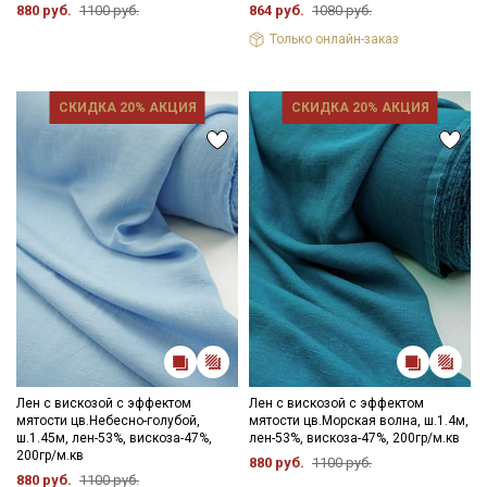
880 руб.
1100 руб.
864 руб.
1080 руб.
Мы публикуем здесь дополнительные
Только онлайн-заказ
промокоды и скидки до 30% на узкие
категории тканей
СКИДКА 20% АКЦИЯ
СКИДКА 20% АКЦИЯ
Электронная почта
Подписаться
Ознакомлен(а) с
Политикой обработки персональных
данных
и даю
Согласие на обработку персональных
данных
Даю
Согласие на получение рекламных и
информационных рассылок
Лен с вискозой с эффектом
Лен с вискозой с эффектом
мятости цв.Небесно-голубой,
мятости цв.Морская волна, ш.1.4м,
ш.1.45м, лен-53%, вискоза-47%,
лен-53%, вискоза-47%, 200гр/м.кв
200гр/м.кв
880 руб.
1100 руб.
880 руб.
1100 руб.