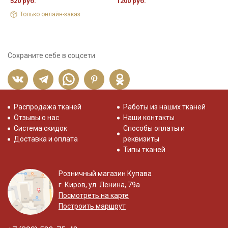
520 руб.
1200 руб.
5
Только онлайн-заказ
Сохраните себе в соцсети
Распродажа тканей
Работы из наших тканей
Отзывы о нас
Наши контакты
Система скидок
Способы оплаты и
Доставка и оплата
реквизиты
Типы тканей
Розничный магазин Купава
г. Киров, ул. Ленина, 79а
Посмотреть на карте
Построить маршрут