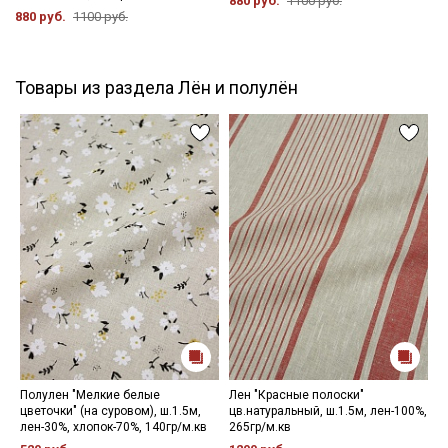
880 руб.
1100 руб.
880 руб.
1100 руб.
Товары из раздела Лён и полулён
Полулен "Мелкие белые
Лен "Красные полоски"
П
цветочки" (на суровом), ш.1.5м,
цв.натуральный, ш.1.5м, лен-100%,
ш
лен-30%, хлопок-70%, 140гр/м.кв
265гр/м.кв
1