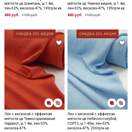
мятости цв.Шампань, ш.1.4м,
мятости цв.Темная вишня, ш.1.4м,
- стирка до 40С;
лен-53%, вискоза-47%, 195гр/м.кв
лен-53%, вискоза-47%, 195гр/м.кв
- сушить в подвешенном и расправленном состоянии, не
880 руб.
1100 руб.
880 руб.
1100 руб.
пересушивать;
- гладить рекомендуется с изнаночной стороны, через
проутюжильник на минимальном режиме утюга.
СКИДКА 20% АКЦИЯ
СКИДКА 20% АКЦИЯ
Цветопередача (тон) может отличаться от оригинального
цвета ткани в зависимости от настроек вашего монитора и в
зависимости от партии.
Лен с вискозой с эффектом
Лен с вискозой с эффектом
мятости цв.Темно-оранжевый
мятости цв.Небесно-голубой,
терракот, ш.1.4м, лен-53%,
СОРТ2, ш.1.45м, лен-53%,
Секретная рассылка от Купава
вискоза-47%
вискоза-47%, 200гр/м.кв