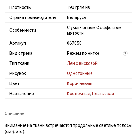
Плотность
190 гр/м.кв
Страна производитель
Беларусь
С умягчением С эффектом
Особенности
мятости
Артикул
067050
Вид отреза
Режем по нитке
?
Тип ткани
Лен с вискозой
Рисунок
Однотонные
Цвет
Коричневый
Назначение
Костюмная
,
Платьевая
Описание
Внимание! На ткани встречаются продольные светлые полосы
(см.фото).