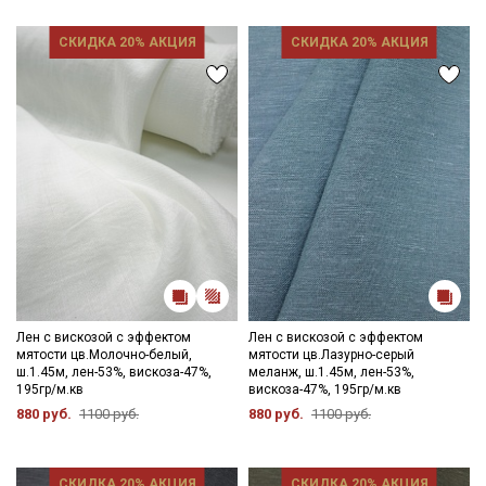
Ознакомлен(а) с
Политикой обработки персональных
СКИДКА 20% АКЦИЯ
СКИДКА 20% АКЦИЯ
данных
и даю
Согласие на обработку персональных
данных
Даю
Согласие на получение рекламных и
информационных рассылок
Лен с вискозой с эффектом
Лен с вискозой с эффектом
мятости цв.Молочно-белый,
мятости цв.Лазурно-серый
ш.1.45м, лен-53%, вискоза-47%,
меланж, ш.1.45м, лен-53%,
195гр/м.кв
вискоза-47%, 195гр/м.кв
880 руб.
1100 руб.
880 руб.
1100 руб.
СКИДКА 20% АКЦИЯ
СКИДКА 20% АКЦИЯ