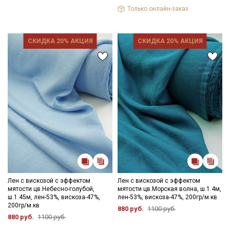
Только онлайн-заказ
СКИДКА 20% АКЦИЯ
СКИДКА 20% АКЦИЯ
Секретная рассылка от Купава
Мы публикуем здесь дополнительные
промокоды и скидки до 30% на узкие
категории тканей
Электронная почта
Лен с вискозой с эффектом
Лен с вискозой с эффектом
мятости цв.Небесно-голубой,
мятости цв.Морская волна, ш.1.4м,
ш.1.45м, лен-53%, вискоза-47%,
лен-53%, вискоза-47%, 200гр/м.кв
200гр/м.кв
880 руб.
1100 руб.
880 руб.
1100 руб.
Подписаться