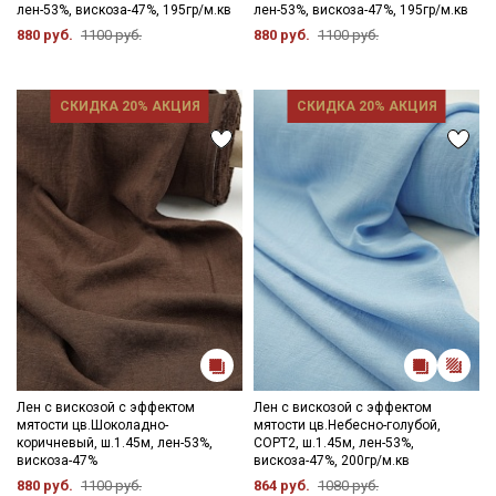
лен-53%, вискоза-47%, 195гр/м.кв
лен-53%, вискоза-47%, 195гр/м.кв
проутюжильник на минимальном режиме утюга.
880 руб.
1100 руб.
880 руб.
1100 руб.
Цветопередача (тон) может отличаться от оригинального
цвета ткани в зависимости от настроек вашего монитора и в
зависимости от партии.
СКИДКА 20% АКЦИЯ
СКИДКА 20% АКЦИЯ
Внимание! На ткани встречаются утолщения нитей. Ширина
ткани ±2см.
Просим учитывать данную особенность ткани при заказа.
Лен с вискозой с эффектом
Лен с вискозой с эффектом
мятости цв.Шоколадно-
мятости цв.Небесно-голубой,
коричневый, ш.1.45м, лен-53%,
СОРТ2, ш.1.45м, лен-53%,
вискоза-47%
вискоза-47%, 200гр/м.кв
880 руб.
1100 руб.
864 руб.
1080 руб.