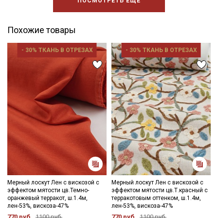
ПОСМОТРЕТЬ ЕЩЕ
Похожие товары
- 30% ТКАНЬ В ОТРЕЗАХ
- 30% ТКАНЬ В ОТРЕЗАХ
Мерный лоскут Лен с вискозой с
Мерный лоскут Лен с вискозой с
эффектом мятости цв.Темно-
эффектом мятости цв.Т.красный с
оранжевый терракот, ш.1.4м,
терракотовым оттенком, ш.1.4м,
лен-53%, вискоза-47%
лен-53%, вискоза-47%
770 руб.
1100 руб.
770 руб.
1100 руб.