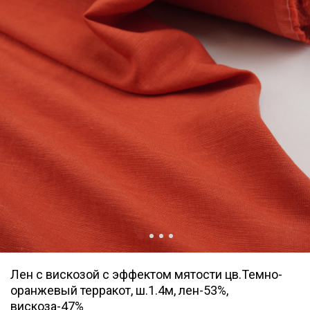
Лен с вискозой с эффектом мятости цв.Темно-
оранжевый терракот, ш.1.4м, лен-53%,
вискоза-47%