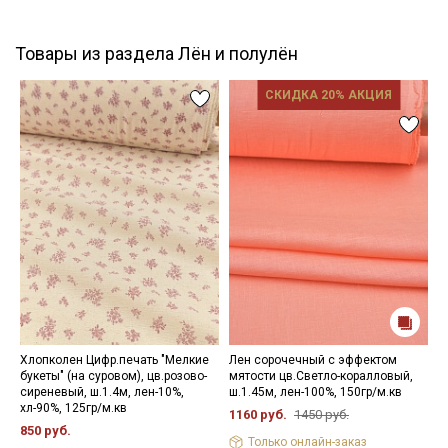
Товары из раздела Лён и полулён
СКИДКА 20% АКЦИЯ
Хлопколен Цифр.печать "Мелкие
Лен сорочечный с эффектом
Х
букеты" (на суровом), цв.розово-
мятости цв.Светло-коралловый,
ц
сиреневый, ш.1.4м, лен-10%,
ш.1.45м, лен-100%, 150гр/м.кв
С
хл-90%, 125гр/м.кв
х
1160 руб.
1450 руб.
850 руб.
8
Только онлайн-заказ