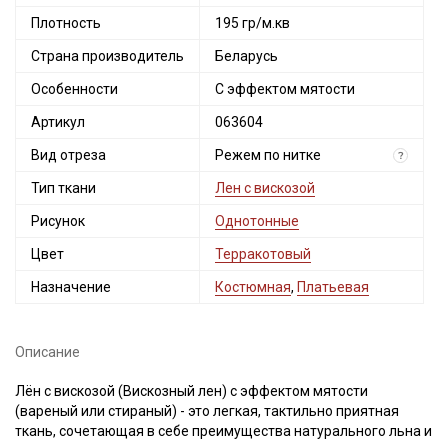
Плотность
195 гр/м.кв
Страна производитель
Беларусь
Особенности
С эффектом мятости
Артикул
063604
Вид отреза
Режем по нитке
?
Тип ткани
Лен с вискозой
Рисунок
Однотонные
Цвет
Терракотовый
Назначение
Костюмная
,
Платьевая
Описание
Лён с вискозой (Вискозный лен) с эффектом мятости
(вареный или стираный) - это легкая, тактильно приятная
ткань, сочетающая в себе преимущества натурального льна и