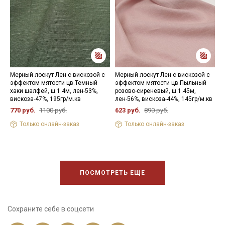
Мерный лоскут Лен с вискозой с
Мерный лоскут Лен с вискозой с
Л
эффектом мятости цв.Темный
эффектом мятости цв.Пыльный
м
хаки шалфей, ш.1.4м, лен-53%,
розово-сиреневый, ш.1.45м,
С
вискоза-47%, 195гр/м.кв
лен-56%, вискоза-44%, 145гр/м.кв
в
770 руб.
1100 руб.
623 руб.
890 руб.
8
Только онлайн-заказ
Только онлайн-заказ
ПОСМОТРЕТЬ ЕЩЕ
Сохраните себе в соцсети