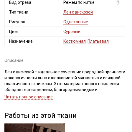
Вид отреза
Режем по нитке
?
Тип ткани
Лен с вискозой
Рисунок
Однотонные
Цвет
Суровый
Назначение
Костюмная
,
Платьевая
Описание
Лен с вискозой – идеальное сочетание природной прочности
и экологичности льна с шелковистой мягкостью и изящной
пластичностью вискозы. Этот материал нового поколения
обладает естественным, благородным видом и
превосходными драпировочными свойствами. Лен
Читать полное описание
обеспечивает прочность и характерную текстуру с легкой
зернистостью, вискоза делает ткань пластичной и приятной
на ощупь. Данная ткань не окрашивалась, имеет природный
Работы из этой ткани
цвет и естественную фактуру.
Благодаря вискозе ткань удивительно нежна на ощупь,
приятна к телу и абсолютно не колется, обеспечивая