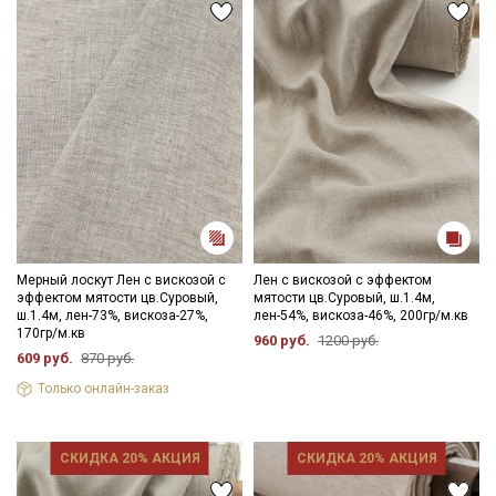
Электронная почта
Подписаться
Ознакомлен(а) с
Политикой обработки персональных
данных
и даю
Согласие на обработку персональных
данных
Мерный лоскут Лен с вискозой с
Лен с вискозой с эффектом
Даю
Согласие на получение рекламных и
эффектом мятости цв.Суровый,
мятости цв.Суровый, ш.1.4м,
информационных рассылок
ш.1.4м, лен-73%, вискоза-27%,
лен-54%, вискоза-46%, 200гр/м.кв
170гр/м.кв
960 руб.
1200 руб.
609 руб.
870 руб.
Только онлайн-заказ
СКИДКА 20% АКЦИЯ
СКИДКА 20% АКЦИЯ