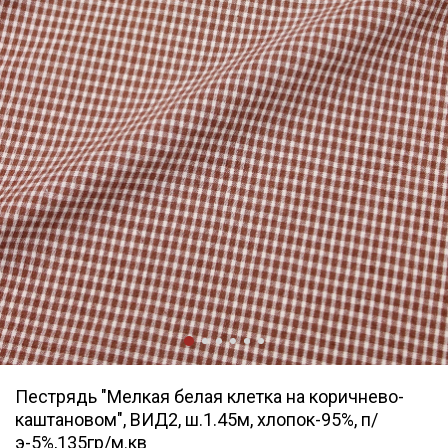
Пестрядь "Мелкая белая клетка на коричнево-
каштановом", ВИД2, ш.1.45м, хлопок-95%, п/
э-5%,135гр/м.кв