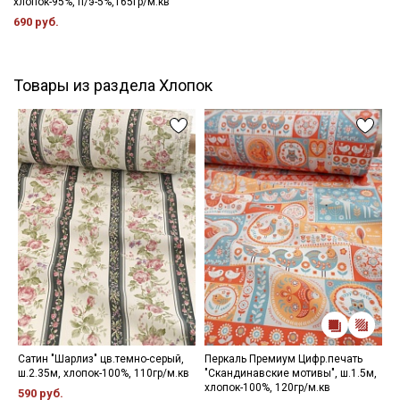
хлопок-95%, п/э-5%,165гр/м.кв
690 руб.
Товары из раздела Хлопок
Сатин "Шарлиз" цв.темно-серый,
Перкаль Премиум Цифр.печать
И
ш.2.35м, хлопок-100%, 110гр/м.кв
"Скандинавские мотивы", ш.1.5м,
ц
хлопок-100%, 120гр/м.кв
х
590 руб.