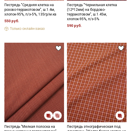
Пестрядь "Средняя клетка на
Пестрядь "Чернильная клетка
розово-терракотовом", ш.1.4м,
(12*12мм) на бордово-
хлопок-95%, п/э-5%, 135гр/м.кв
терракотовом", ш.1.45м,
хлопок-95%, п/э-5%
550 руб.
590 руб.
Только онлайн-заказ
Пестрядь "Мелкая полоска на
Пестрядь этнографическая под