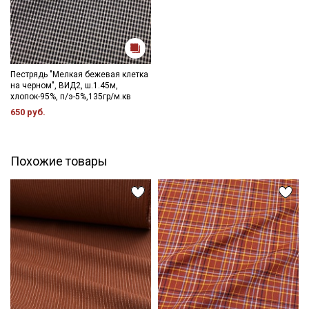
Подписаться
Ознакомлен(а) с
Политикой обработки персональных
данных
и даю
Согласие на обработку персональных
данных
Пестрядь "Мелкая бежевая клетка
Даю
Согласие на получение рекламных и
на черном", ВИД2, ш.1.45м,
информационных рассылок
хлопок-95%, п/э-5%,135гр/м.кв
650 руб.
Похожие товары