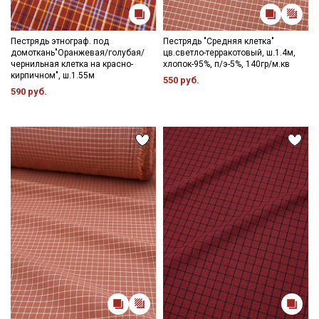
Пестрядь этнограф. под
Пестрядь "Средняя клетка"
домоткань"Оранжевая/голубая/
цв.светло-терракотовый, ш.1.4м,
чернильная клетка на красно-
хлопок-95%, п/э-5%, 140гр/м.кв
кирпичном", ш.1.55м
550 руб.
590 руб.