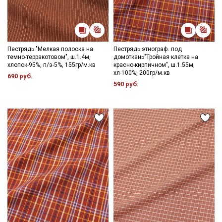
Пестрядь "Мелкая полоска на
Пестрядь этнограф. под
темно-терракотовом", ш.1.4м,
домоткань"Тройная клетка на
хлопок-95%, п/э-5%, 155гр/м.кв
красно-кирпичном", ш.1.55м,
хл-100%, 200гр/м.кв
690 руб.
590 руб.