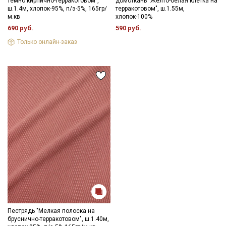
темно кирпично-терракотовом",
домоткань "Желто-белая клетка на
ш.1.4м, хлопок-95%, п/э-5%, 165гр/
терракотовом", ш.1.55м,
м.кв
хлопок-100%
690 руб.
590 руб.
Только онлайн-заказ
Пестрядь "Мелкая полоска на
бруснично-терракотовом", ш.1.40м,