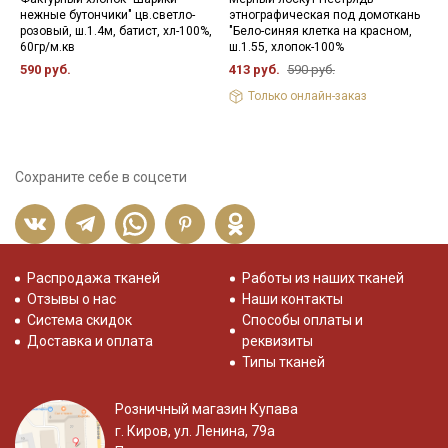
нежные бутончики" цв.светло-
этнографическая под домоткань
ш
розовый, ш.1.4м, батист, хл-100%,
"Бело-синяя клетка на красном,
3
60гр/м.кв
ш.1.55, хлопок-100%
590 руб.
413 руб.
590 руб.
Только онлайн-заказ
Сохраните себе в соцсети
Распродажа тканей
Работы из наших тканей
Отзывы о нас
Наши контакты
Система скидок
Способы оплаты и
Доставка и оплата
реквизиты
Типы тканей
Розничный магазин Купава
г. Киров, ул. Ленина, 79а