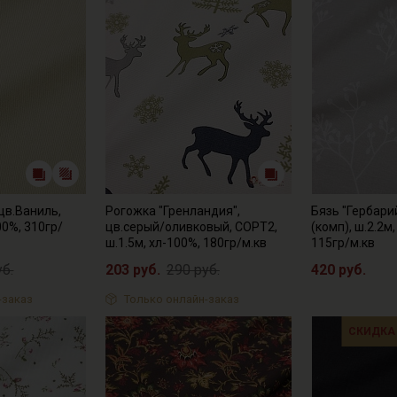
цв.Ваниль,
Рогожка "Гренландия",
Бязь "Гербарий
00%, 310гр/
цв.серый/оливковый, СОРТ2,
(комп), ш.2.2м
ш.1.5м, хл-100%, 180гр/м.кв
115гр/м.кв
уб.
203 руб.
290 руб.
420 руб.
-заказ
Только онлайн-заказ
СКИДКА