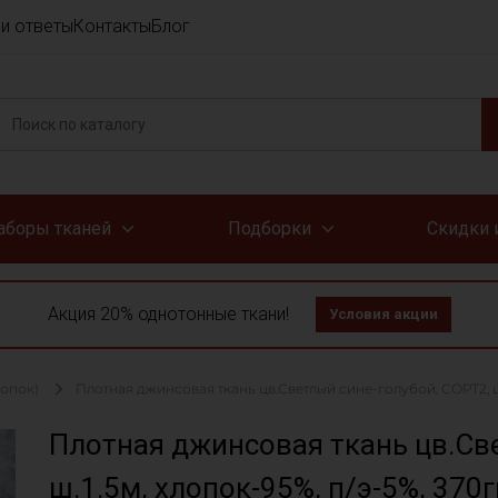
и ответы
Контакты
Блог
аборы тканей
Подборки
Скидки 
Акция 20% однотонные ткани!
Условия акции
лопок)
Плотная джинсовая ткань цв.Светлый сине-голубой, СОРТ2, ш.1
Плотная джинсовая ткань цв.Све
ш.1.5м, хлопок-95%, п/э-5%, 370