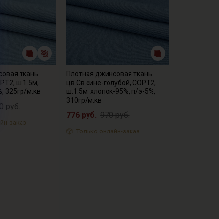
совая ткань
Плотная джинсовая ткань
РТ2, ш.1.5м,
цв.Св.сине-голубой, СОРТ2,
%, 325гр/м.кв
ш.1.5м, хлопок-95%, п/э-5%,
310гр/м.кв
0 руб.
776 руб.
970 руб.
йн-заказ
Только онлайн-заказ