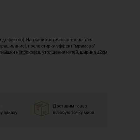
м дефектов). На ткани хаотично встречаются
крашивание), после стирки эффект "мрамора"
ятнышки непрокраса, утолщения нитей, ширина ±2см.
ктура ткани с характерным диагональным рубчиком,
х и детей: курток, юбок, брюк, парок, бейсболок,
справленном виде, при температуре не выше 40C,
 Важно, ткань имеет свойство линять особенно при
й
Доставим товар
у заказу
в любую точку мира
на изнанку)