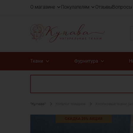
О магазине
Покупателям
Отзывы
Вопросы 
Ткани
Фурнитура
Н
"Купава"
Каталог товаров
Хлопковые ткани (х
СКИДКА 20% АКЦИЯ