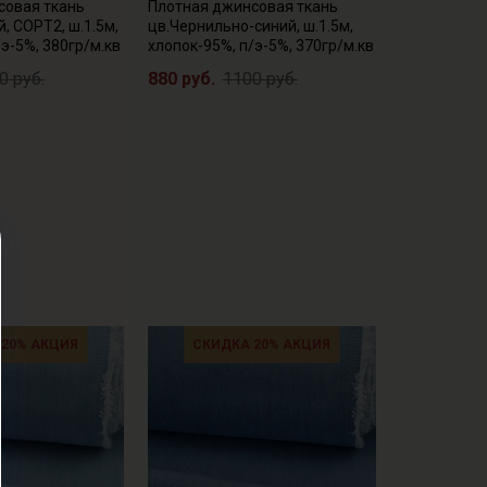
совая ткань
Плотная джинсовая ткань
, СОРТ2, ш.1.5м,
цв.Чернильно-синий, ш.1.5м,
/э-5%, 380гр/м.кв
хлопок-95%, п/э-5%, 370гр/м.кв
0 руб.
880 руб.
1100 руб.
 20% АКЦИЯ
СКИДКА 20% АКЦИЯ