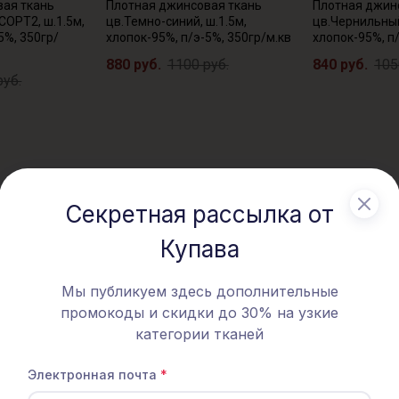
вая ткань
Плотная джинсовая ткань
Плотная джин
СОРТ2, ш.1.5м,
цв.Темно-синий, ш.1.5м,
цв.Чернильный
5%, 350гр/
хлопок-95%, п/э-5%, 350гр/м.кв
хлопок-95%, п
880 руб.
1100 руб.
840 руб.
105
руб.
Секретная рассылка от
Купава
% АКЦИЯ
- 30% ТКАНЬ В ОТРЕЗАХ
СКИДКА
Мы публикуем здесь дополнительные
промокоды и скидки до 30% на узкие
категории тканей
Электронная почта