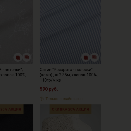
 - веточки",
Сатин "Росарита - полоски",
, хлопок-100%,
(комп) , ш.2.35м, хлопок-100%,
110гр/м.кв
590 руб.
Только онлайн-заказ
 20% АКЦИЯ
СКИДКА 20% АКЦИЯ