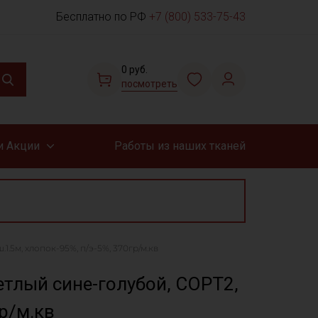
Бесплатно по РФ
+7 (800) 533-75-43
0 руб.
посмотреть
и Акции
Работы из наших тканей
.5м, хлопок-95%, п/э-5%, 370гр/м.кв
тлый сине-голубой, СОРТ2,
гр/м.кв