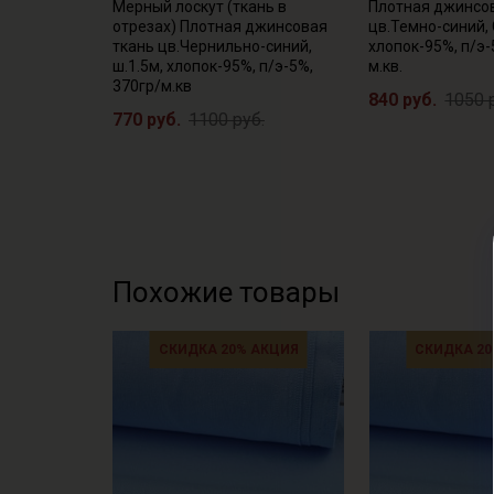
Мерный лоскут (ткань в
Плотная джинсо
отрезах) Плотная джинсовая
цв.Темно-синий, 
ткань цв.Чернильно-синий,
хлопок-95%, п/э-
ш.1.5м, хлопок-95%, п/э-5%,
м.кв.
370гр/м.кв
840 руб.
1050 
770 руб.
1100 руб.
Похожие товары
СКИДКА 20% АКЦИЯ
СКИДКА 20