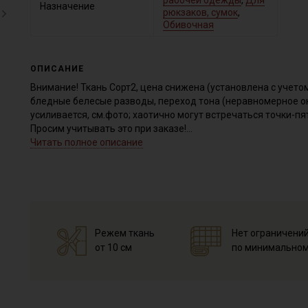
рабочей одежды
,
Для
Назначение
рюкзаков, сумок
,
Обивочная
ОПИСАНИЕ
Внимание! Ткань Сорт2, цена снижена (установлена с учето
бледные белесые разводы, переход тона (неравномерное о
усиливается, см.фото; хаотично могут встречаться точки-п
Просим учитывать это при заказе!
Читать полное описание
Джинсовая ткань, средней плотности, умеренно мягкая, фа
держит форму, не просвечивает, сминаемость низкая.
Подходит для пошива изделий в джинсовом стиле для взрослы
эко-сумок.
Дает усадку до 5-7% перед пошивом постирайте отрез в ра
высушите в 1 слой и прогладьте с осторожностью с изнанки.
Режем ткань
Нет ограничени
первой стирке.
от 10 см
по минимальном
Уход:
- стирка до 40C, отжим до 600 оборотов (вывернув изделие 
- запрещены отбеливатели
- сушить в подвешенном и расправленном состоянии
- глажка только с изнаночной стороны.