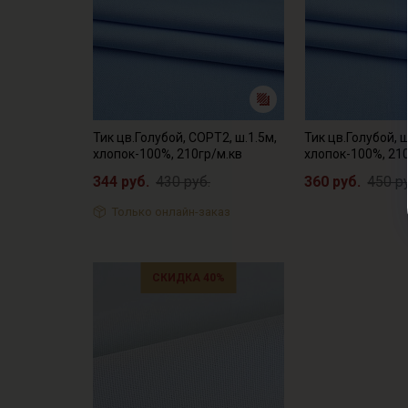
Тик цв.Голубой, СОРТ2, ш.1.5м,
Тик цв.Голубой, ш
хлопок-100%, 210гр/м.кв
хлопок-100%, 21
344 руб.
430 руб.
360 руб.
450 р
Только онлайн-заказ
СКИДКА 40%