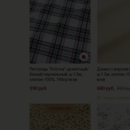
Пестрядь "Клетка" цв.мятный/
Джинс с ворсом 
белый/чернильный, ш.1.5м,
ш.1.5м, хлопок-1
хлопок-100%, 140гр/м.кв
м.кв
390 руб.
680 руб.
850 р
Только онлайн
СКИДКА 40%