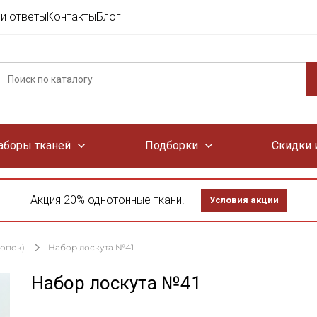
и ответы
Контакты
Блог
аборы тканей
Подборки
Скидки 
Акция 20% однотонные ткани!
Условия акции
лопок)
Набор лоскута №41
Набор лоскута №41