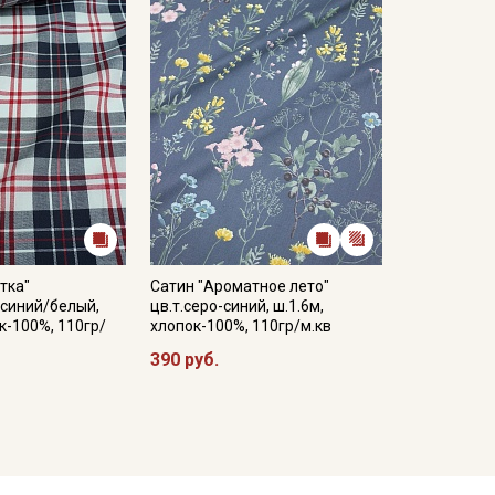
тка"
Сатин "Ароматное лето"
-синий/белый,
цв.т.серо-синий, ш.1.6м,
к-100%, 110гр/
хлопок-100%, 110гр/м.кв
390 руб.