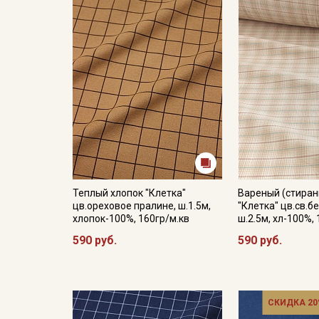
Теплый хлопок "Клетка"
Вареный (стиран
цв.ореховое пралине, ш.1.5м,
"Клетка" цв.св.б
хлопок-100%, 160гр/м.кв
ш.2.5м, хл-100%,
590 руб.
590 руб.
СКИДКА 20