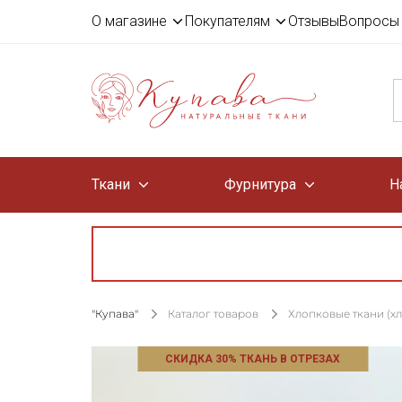
О магазине
Покупателям
Отзывы
Вопросы 
Ткани
Фурнитура
Н
"Купава"
Каталог товаров
Хлопковые ткани (х
СКИДКА 30% ТКАНЬ В ОТРЕЗАХ