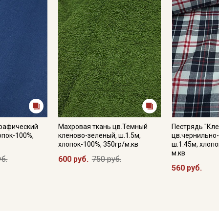
графический
Махровая ткань цв.Темный
Пестрядь "Кле
лопок-100%,
кленово-зеленый, ш.1.5м,
цв.чернильно
хлопок-100%, 350гр/м.кв
ш.1.45м, хлопо
м.кв
уб.
600 руб.
750 руб.
560 руб.