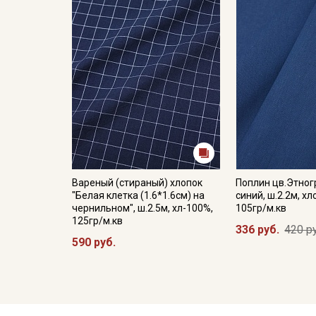
Вареный (стираный) хлопок
Поплин цв.Этно
"Белая клетка (1.6*1.6см) на
синий, ш.2.2м, х
чернильном", ш.2.5м, хл-100%,
105гр/м.кв
125гр/м.кв
336 руб.
420 р
590 руб.