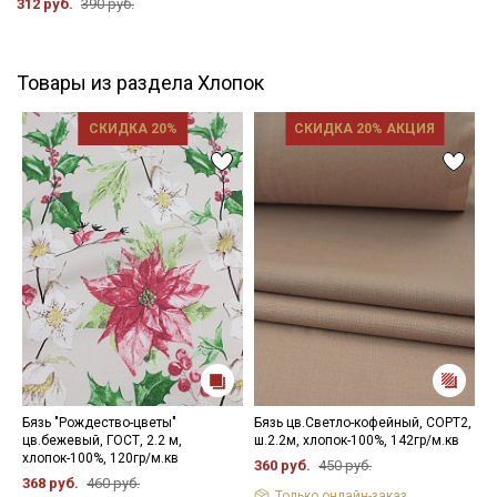
312 руб.
390 руб.
Товары из раздела Хлопок
СКИДКА 20%
СКИДКА 20% АКЦИЯ
Бязь "Рождество-цветы"
Бязь цв.Светло-кофейный, СОРТ2,
Н
цв.бежевый, ГОСТ, 2.2 м,
ш.2.2м, хлопок-100%, 142гр/м.кв
1
хлопок-100%, 120гр/м.кв
360 руб.
450 руб.
368 руб.
460 руб.
Только онлайн-заказ