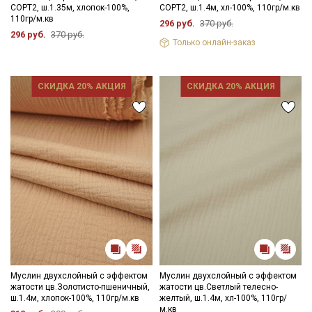
СОРТ2, ш.1.35м, хлопок-100%,
СОРТ2, ш.1.4м, хл-100%, 110гр/м.кв
110гр/м.кв
296 руб.
370 руб.
296 руб.
370 руб.
Только онлайн-заказ
СКИДКА 20% АКЦИЯ
СКИДКА 20% АКЦИЯ
Секретная рассылка от Купава
Мы публикуем здесь дополнительные
промокоды и скидки до 30% на узкие
категории тканей
Электронная почта
Муслин двухслойный с эффектом
Муслин двухслойный с эффектом
жатости цв.Золотисто-пшеничный,
жатости цв.Светлый телесно-
ш.1.4м, хлопок-100%, 110гр/м.кв
желтый, ш.1.4м, хл-100%, 110гр/
Подписаться
м.кв