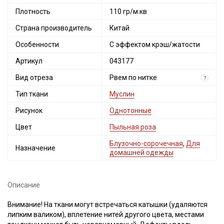
Плотность
110 гр/м.кв
Страна производитель
Китай
Особенности
С эффектом крэш/жатости
Артикул
043177
Вид отреза
Рвем по нитке
?
Тип ткани
Муслин
Рисунок
Однотонные
Цвет
Пыльная роза
Блузочно-сорочечная
,
Для
Назначение
домашней одежды
Описание
Внимание! На ткани могут встречаться катышки (удаляются
липким валиком), вплетение нитей другого цвета, местами