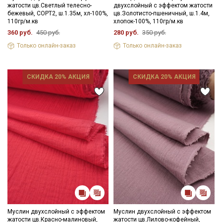
жатости цв.Светлый телесно-
двухслойный с эффектом жатости
- запрещены отбеливатели
бежевый, СОРТ2, ш.1.35м, хл-100%,
цв.Золотисто-пшеничный, ш.1.4м,
- сушить в подвешенном и расправленном состоянии
110гр/м.кв
хлопок-100%, 110гр/м.кв
- гладить не рекомендуется, после глажки жатый эффект
360 руб.
450 руб.
280 руб.
350 руб.
уменьшается, допускается вертикальное отпаривание.
Цветопередача (тон) может отличаться от оригинального
Только онлайн-заказ
Только онлайн-заказ
цвета ткани в зависимости от настроек вашего монитора и в
зависимости от партии.
СКИДКА 20% АКЦИЯ
СКИДКА 20% АКЦИЯ
Муслин двухслойный с эффектом
Муслин двухслойный с эффектом
жатости цв.Красно-малиновый,
жатости цв.Лилово-кофейный,