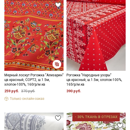
Секретная рассылка от Купава
Мы публикуем здесь дополнительные
промокоды и скидки до 30% на узкие
категории тканей
Электронная почта
Мерный лоскут Рогожка "Ализарин"
Рогожка "Народные узоры"
цв.красный, СОРТ2, ш.1.5м,
цв.красный, ш.1.5м, хлопок-100%,
хлопок-100%, 160гр/м.кв
165гр/м.кв
259 руб.
370 руб.
390 руб.
Подписаться
Только онлайн-заказ
Ознакомлен(а) с
Политикой обработки персональных
данных
и даю
Согласие на обработку персональных
- 30% ТКАНЬ В ОТРЕЗАХ
данных
Даю
Согласие на получение рекламных и