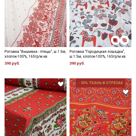
Рогожка "Вышивка - птицы", ш.1.5м,
Рогожка "Городецкая лошадка",
хлопок-100%, 165гр/м.кв
ш.1.5м, хлопок-100%, 165гр/м.кв
390 руб.
390 руб.
- 30% ТКАНЬ В ОТРЕЗАХ