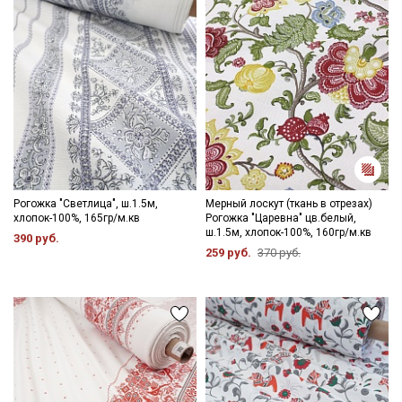
информационных рассылок
Рогожка "Светлица", ш.1.5м,
Мерный лоскут (ткань в отрезах)
хлопок-100%, 165гр/м.кв
Рогожка "Царевна" цв.белый,
ш.1.5м, хлопок-100%, 160гр/м.кв
390 руб.
259 руб.
370 руб.