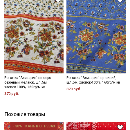
- максимальная температура стирки до 40С в деликатном
режиме;
- стирать отдельно от светлых вещей;
- противопоказано употребление отбеливателей;
- сушить в подвешенном состоянии;
- гладить с изнаночной стороны..
Цветопередача может отличаться от оригинального цвета
ткани в зависимости от настроек вашего монитора, и в
зависимости от партии тон ткани может отличаться.
Рогожка "Ализарин" цв.серо-
Рогожка "Ализарин" цв.синий,
бежевый меланж, ш.1.5м,
ш.1.5м, хлопок-100%, 160гр/м.кв
хлопок-100%, 160гр/м.кв
370 руб.
370 руб.
Похожие товары
- 30% ТКАНЬ В ОТРЕЗАХ