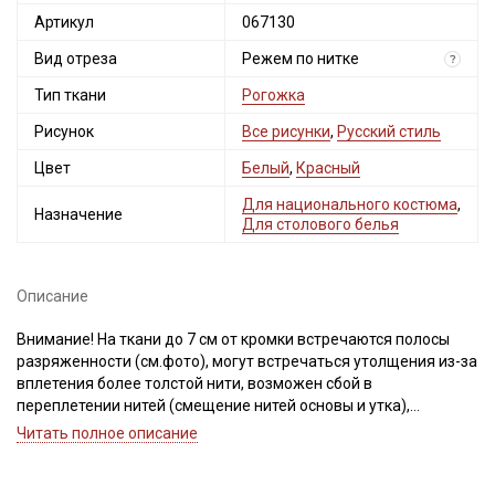
Артикул
067130
Вид отреза
Режем по нитке
?
Тип ткани
Рогожка
Рисунок
Все рисунки
,
Русский стиль
Цвет
Белый
,
Красный
Для национального костюма
,
Назначение
Для столового белья
Описание
Внимание! На ткани до 7 см от кромки встречаются полосы
разряженности (см.фото), могут встречаться утолщения из-за
вплетения более толстой нити, возможен сбой в
переплетении нитей (смещение нитей основы и утка),
встречаются непрокрасы и вплетения нитей другого цвета,
Читать полное описание
дефекты вдоль кромки на расстоянии до 5см от края браком
не являются. Для данного вида ткани перечисленные
дефекты допустимы и браком не являются, не вырезаем.