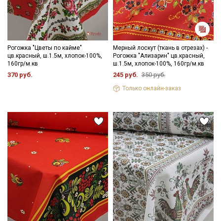
Рогожка "Цветы по кайме"
Мерный лоскут (ткань в отрезах) -
цв.красный, ш.1.5м, хлопок-100%,
Рогожка "Ализарин" цв.красный,
160гр/м.кв
ш.1.5м, хлопок-100%, 160гр/м.кв
370 руб.
245 руб.
350 руб.
Только онлайн-заказ