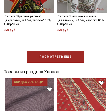
Рогожка "Красная рябина"
Рогожка "Петушок- вышивка"
цв.красный, ш.1.5м, хлопок-100%,
цв.зеленый, ш.1.5м, хлопок-100%,
160гр/м.кв
160гр/м.кв
370 руб.
370 руб.
ПОСМОТРЕТЬ ЕЩЕ
Товары из раздела Хлопок
СКИДКА 20% АКЦИЯ