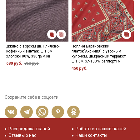
Джинс с ворсом цв.Т.лилово-
Поплин Барановский
М
кофейный винтаж, ш.1.5м,
платок"Аксиния" с узорным
ш
хлопок-100%, 330гр/м.кв
купоном, цв.красный терракот,
6
ш.1.5м, хл-100%, раппорт1м
680 руб.
850 руб.
450 руб.
Сохраните себе в соцсети
Распродажа тканей
Работы из наших тканей
Отзывы о нас
Наши контакты