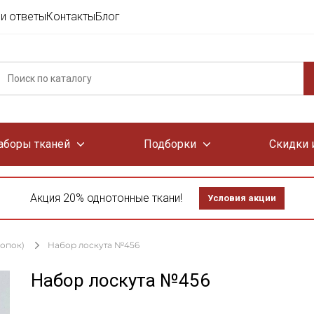
и ответы
Контакты
Блог
аборы тканей
Подборки
Скидки 
Акция 20% однотонные ткани!
Условия акции
лопок)
Набор лоскута №456
Набор лоскута №456