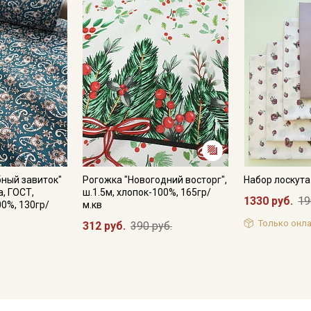
ный завиток"
Рогожка "Новогодний восторг",
Набор лоскут
, ГОСТ,
ш.1.5м, хлопок-100%, 165гр/
1330 руб.
19
00%, 130гр/
м.кв
Только онла
312 руб.
390 руб.