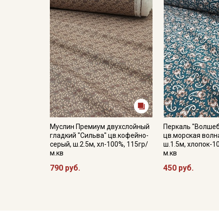
Муслин Премиум двухслойный
Перкаль "Волшеб
гладкий "Сильва" цв.кофейно-
цв.морская волна
серый, ш.2.5м, хл-100%, 115гр/
ш.1.5м, хлопок-1
м.кв
м.кв
790 руб.
450 руб.