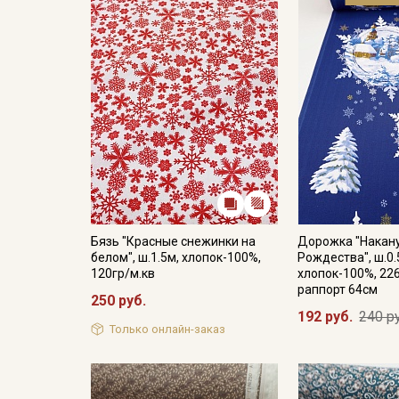
Бязь "Красные снежинки на
Дорожка "Накан
белом", ш.1.5м, хлопок-100%,
Рождества", ш.0.
120гр/м.кв
хлопок-100%, 226
раппорт 64см
250 руб.
192 руб.
240 р
Только онлайн-заказ