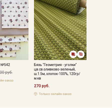
а №542
Бязь "Геометрия - уголки"
цв.св.оливково-зеленый,
00 руб.
ш.1.5м, хлопок-100%, 120гр/
м.кв
йн-заказ
270 руб.
Только онлайн-заказ