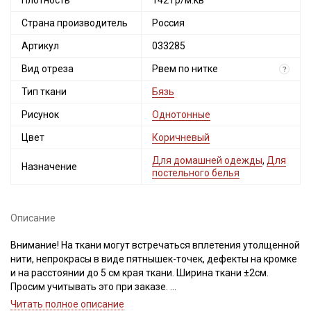
Плотность
142 гр/м.кв
Страна производитель
Россия
Артикул
033285
Вид отреза
Рвем по нитке
?
Тип ткани
Бязь
Рисунок
Однотонные
Цвет
Коричневый
Для домашней одежды
,
Для
Назначение
постельного белья
Описание
Внимание! На ткани могут встречаться вплетения утолщенной
нити, непрокрасы в виде пятнышек-точек, дефекты на кромке
и на расстоянии до 5 см края ткани. Ширина ткани ±2см.
Просим учитывать это при заказе.
Читать полное описание