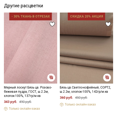
Цветопередача (тон) может отличаться от оригинального
Другие расцветки
цвета ткани в зависимости от настроек вашего монитора и в
зависимости от партии.
- 30% ТКАНЬ В ОТРЕЗАХ
СКИДКА 20% АКЦИЯ
Мерный лоскут Бязь цв. Розово-
Бязь цв.Светло-кофейный, СОРТ2,
бежевая пудра, ГОСТ, ш.2.2м,
ш.2.2м, хлопок-100%, 142гр/м.кв
хлопок-100%, 137гр/м.кв
360 руб.
450 руб.
343 руб.
490 руб.
Только онлайн-заказ
Только онлайн-заказ