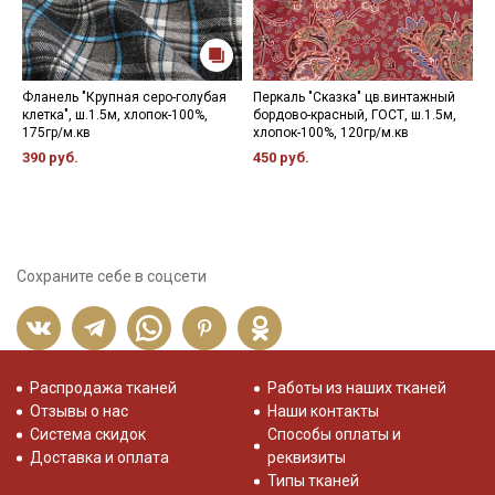
Фланель "Крупная серо-голубая
Перкаль "Сказка" цв.винтажный
С
клетка", ш.1.5м, хлопок-100%,
бордово-красный, ГОСТ, ш.1.5м,
ц
175гр/м.кв
хлопок-100%, 120гр/м.кв
х
390 руб.
450 руб.
5
Сохраните себе в соцсети
Распродажа тканей
Работы из наших тканей
Отзывы о нас
Наши контакты
Система скидок
Способы оплаты и
Доставка и оплата
реквизиты
Типы тканей