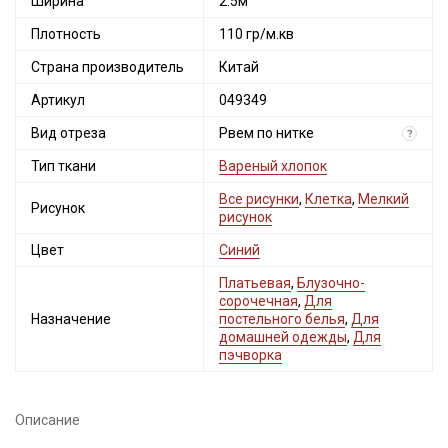
Ширина
2.5м
Плотность
110 гр/м.кв
Страна производитель
Китай
Артикул
049349
Вид отреза
Рвем по нитке
?
Тип ткани
Вареный хлопок
Все рисунки
,
Клетка
,
Мелкий
Рисунок
рисунок
Цвет
Синий
Платьевая
,
Блузочно-
сорочечная
,
Для
Назначение
постельного белья
,
Для
домашней одежды
,
Для
пэчворка
Описание