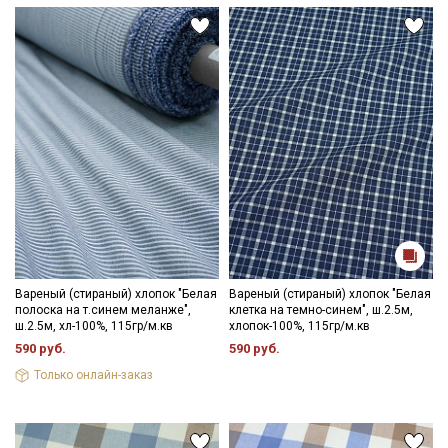
Вареный (стираный) хлопок "Белая
Вареный (стираный) хлопок "Белая
полоска на т.синем меланже",
клетка на темно-синем", ш.2.5м,
ш.2.5м, хл-100%, 115гр/м.кв
хлопок-100%, 115гр/м.кв
590 руб.
590 руб.
Только онлайн-заказ