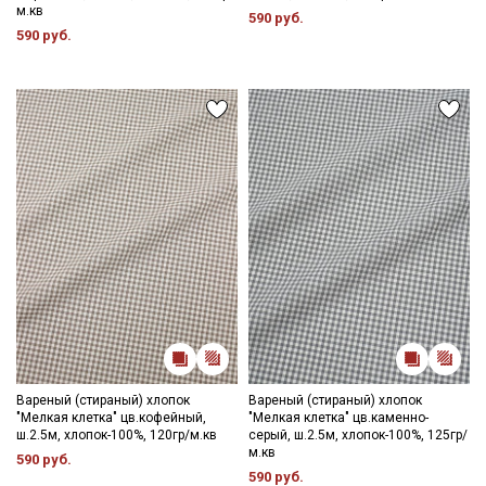
м.кв
590 руб.
590 руб.
Секретная рассылка от Купава
Мы публикуем здесь дополнительные
промокоды и скидки до 30% на узкие
категории тканей
Электронная почта
Вареный (стираный) хлопок
Вареный (стираный) хлопок
"Мелкая клетка" цв.кофейный,
"Мелкая клетка" цв.каменно-
Подписаться
ш.2.5м, хлопок-100%, 120гр/м.кв
серый, ш.2.5м, хлопок-100%, 125гр/
м.кв
590 руб.
590 руб.
Ознакомлен(а) с
Политикой обработки персональных