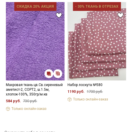
СКИДКА 20% АКЦИЯ
- 30% ТКАНЬ В ОТРЕЗАХ
Махровая ткань цв.Св.сиреневый
Набор лоскута №580
Д
аметист-2, СОРТ2, ш.1.5м,
ц
1190 руб.
1700 руб.
хлопок-100%, 350гр/м.кв
х
6
Только онлайн-заказ
584 руб.
730 руб.
2
Только онлайн-заказ