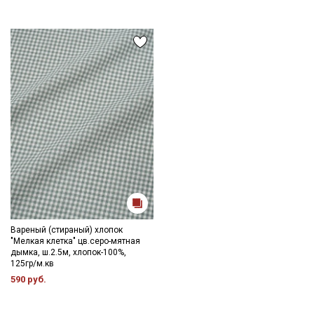
данных
и даю
Согласие на обработку персональных
данных
Даю
Согласие на получение рекламных и
информационных рассылок
Вареный (стираный) хлопок
"Мелкая клетка" цв.серо-мятная
дымка, ш.2.5м, хлопок-100%,
125гр/м.кв
590 руб.