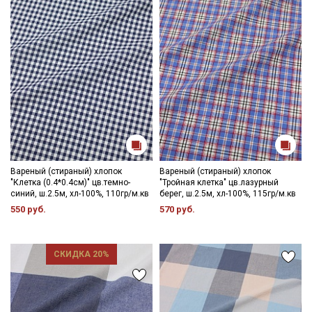
Вареный (стираный) хлопок
Вареный (стираный) хлопок
"Клетка (0.4*0.4см)" цв.темно-
"Тройная клетка" цв.лазурный
синий, ш.2.5м, хл-100%, 110гр/м.кв
берег, ш.2.5м, хл-100%, 115гр/м.кв
550 руб.
570 руб.
СКИДКА 20%