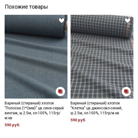
Похожие товары
Вареный (стираный) хлопок
Вареный (стираный) хлопок
"Полоска (1*2мм)" цв.сине-серый
"Клетка" цв.джинсово-синий,
винтаж, ш.2.5м, хл-100%, 115гр/
ш.2.5м, хл-100%, 115гр/м.кв
м.кв
590 руб.
590 руб.