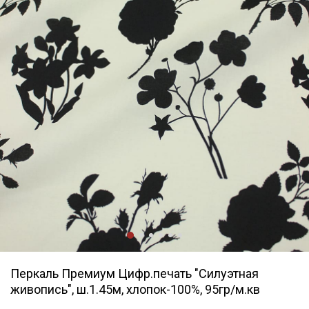
Перкаль Премиум Цифр.печать "Силуэтная
живопись", ш.1.45м, хлопок-100%, 95гр/м.кв