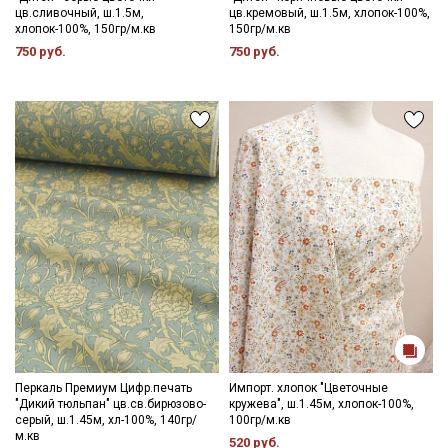
Секретная рассылка от Купава
цв.сливочный, ш.1.5м,
цв.кремовый, ш.1.5м, хлопок-100%,
хлопок-100%, 150гр/м.кв
150гр/м.кв
Мы публикуем здесь дополнительные
750 руб.
750 руб.
промокоды и скидки до 30% на узкие
категории тканей
Электронная почта
Подписаться
Ознакомлен(а) с
Политикой обработки персональных
данных
и даю
Согласие на обработку персональных
данных
Даю
Согласие на получение рекламных и
информационных рассылок
Перкаль Премиум Цифр.печать
Импорт. хлопок "Цветочные
"Дикий тюльпан" цв.св.бирюзово-
кружева", ш.1.45м, хлопок-100%,
серый, ш.1.45м, хл-100%, 140гр/
100гр/м.кв
м.кв
520 руб.