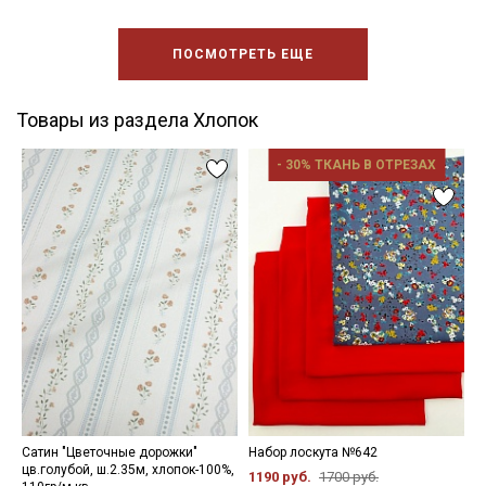
ПОСМОТРЕТЬ ЕЩЕ
Товары из раздела Хлопок
- 30% ТКАНЬ В ОТРЕЗАХ
Сатин "Цветочные дорожки"
Набор лоскута №642
Н
цв.голубой, ш.2.35м, хлопок-100%,
1190 руб.
1700 руб.
8