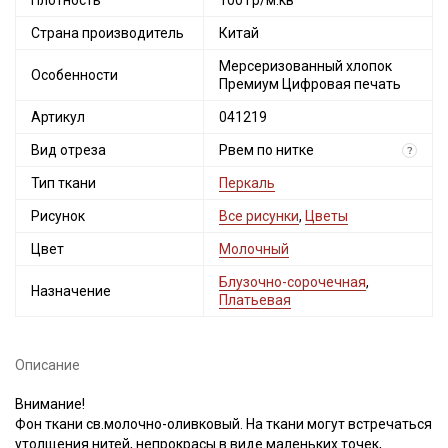
Плотность
100 гр/м.кв
Страна производитель
Китай
Мерсеризованный хлопок
Особенности
Премиум Цифровая печать
Артикул
041219
Вид отреза
Рвем по нитке
?
Тип ткани
Перкаль
Рисунок
Все рисунки
,
Цветы
Цвет
Молочный
Блузочно-сорочечная
,
Назначение
Платьевая
Описание
Внимание!
Фон ткани св.молочно-оливковый. На ткани могут встречаться
утолщения нитей, непрокрасы в виде маленьких точек,