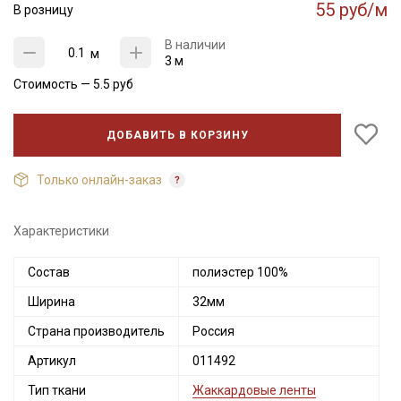
55 руб/м
В розницу
В наличии
м
3 м
Стоимость —
5.5
руб
ДОБАВИТЬ В КОРЗИНУ
Только онлайн-заказ
Характеристики
Секретная рассылка от Купава
Состав
полиэстер 100%
Ширина
32мм
Мы публикуем здесь дополнительные
промокоды и скидки до 30% на узкие
Страна производитель
Россия
категории тканей
Артикул
011492
Электронная почта
Тип ткани
Жаккардовые ленты