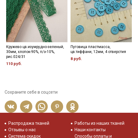
- максимальная температура стирки до 40 С, без отжима,
- противопоказано применение отбеливателей.
Цветопередача (тон) может отличаться от оригинального
цвета ткани в зависимости от настроек вашего монитора и в
зависимости от партии.
Кружево цв.изумрудно-зеленый,
Пуговица пластмасса,
Т
30мм, хлопок-90%, п/э-10%,
цв.тиффани, 12мм, 4 отверстия
ш
рис.024/31
8 руб.
1
110 руб.
Сохраните себе в соцсети
Распродажа тканей
Работы из наших тканей
Отзывы о нас
Наши контакты
Система скидок
Способы оплаты и