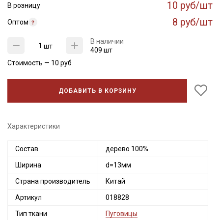
10 руб/шт
В розницу
8 руб/шт
Оптом
В наличии
шт
409 шт
Стоимость —
10
руб
ДОБАВИТЬ В КОРЗИНУ
Секретная рассылка от Купава
Характеристики
Мы публикуем здесь дополнительные
Состав
дерево 100%
промокоды и скидки до 30% на узкие
Ширина
d=13мм
категории тканей
Страна производитель
Китай
Электронная почта
Артикул
018828
Тип ткани
Пуговицы