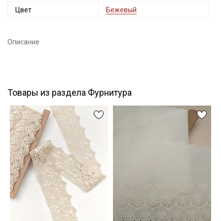
Цвет
Бежевый
Подписаться
Описание
Ознакомлен(а) с
Политикой обработки персональных
данных
и даю
Согласие на обработку персональных
данных
Даю
Согласие на получение рекламных и
информационных рассылок
Товары из раздела Фурнитура