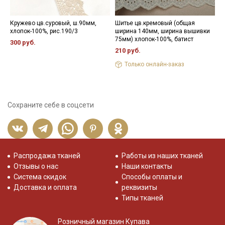
Кружево цв.суровый, ш.90мм,
Шитье цв.кремовый (общая
П
хлопок-100%, рис.190/3
ширина 140мм, ширина вышивки
з
75мм) хлопок-100%, батист
300 руб.
8
210 руб.
Только онлайн-заказ
Сохраните себе в соцсети
Распродажа тканей
Работы из наших тканей
Отзывы о нас
Наши контакты
Система скидок
Способы оплаты и
Доставка и оплата
реквизиты
Типы тканей
Розничный магазин Купава