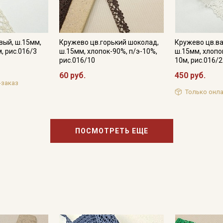
категории тканей
Электронная почта
вый, ш.15мм,
Кружево цв.горький шоколад,
Кружево цв.в
, рис.016/3
ш.15мм, хлопок-90%, п/э-10%,
ш.15мм, хлопо
рис.016/10
10м, рис.016/2
60 руб.
450 руб.
-заказ
Подписаться
Только онла
Ознакомлен(а) с
Политикой обработки персональных
данных
и даю
Согласие на обработку персональных
данных
ПОСМОТРЕТЬ ЕЩЕ
Даю
Согласие на получение рекламных и
информационных рассылок