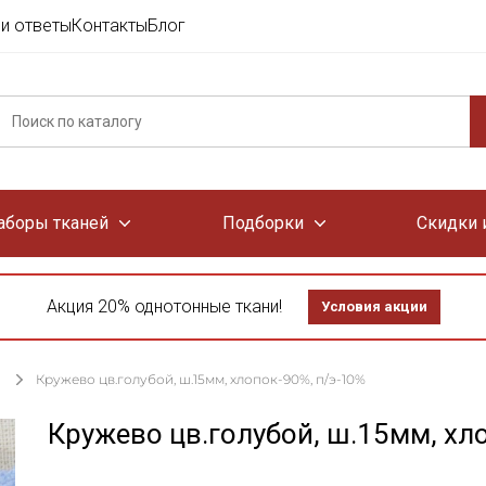
и ответы
Контакты
Блог
аборы тканей
Подборки
Скидки 
Акция 20% однотонные ткани!
Условия акции
Кружево цв.голубой, ш.15мм, хлопок-90%, п/э-10%
Кружево цв.голубой, ш.15мм, хл