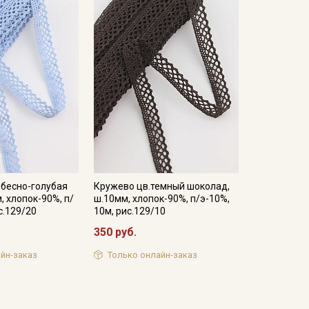
ебесно-голубая
Кружево цв.темный шоколад,
, хлопок-90%, п/
ш.10мм, хлопок-90%, п/э-10%,
с.129/20
10м, рис.129/10
350 руб.
йн-заказ
Только онлайн-заказ