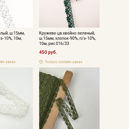
лый, ш.15мм,
Кружево цв.хвойно-зеленый,
/э-10%, 10м,
ш.15мм, хлопок-90%, п/э-10%,
10м, рис.016/33
450 руб.
йн-заказ
Только онлайн-заказ