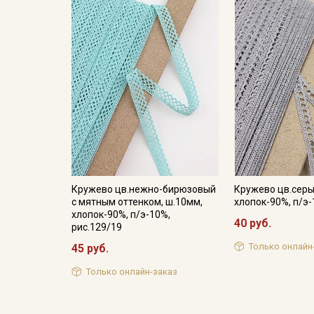
Кружево цв.нежно-бирюзовый
Кружево цв.серы
с мятным оттенком, ш.10мм,
хлопок-90%, п/э
хлопок-90%, п/э-10%,
40 руб.
рис.129/19
Только онлайн
45 руб.
Только онлайн-заказ