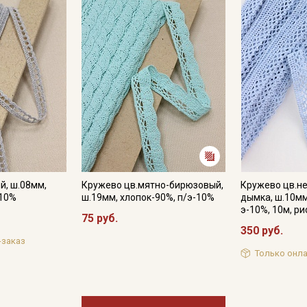
й, ш.08мм,
Кружево цв.мятно-бирюзовый,
Кружево цв.н
-10%
ш.19мм, хлопок-90%, п/э-10%
дымка, ш.10мм
э-10%, 10м, ри
75 руб.
350 руб.
-заказ
Только онла