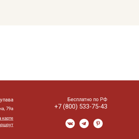
Бесплатно по РФ
упава
+7 (800) 533-75-43
на, 79а
 карте
аршрут