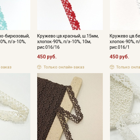
но-бирюзовый,
Кружево цв.красный, ш.15мм,
Кружево цв.бе
0%, п/э-10%,
хлопок-90%, п/э-10%, 10м,
хлопок-90%, п
рис.016/16
рис.016/1
450 руб.
450 руб.
-заказ
Только онлайн-заказ
Только онла
Секретная рассылка от
Купава
Мы публикуем здесь дополнительные
промокоды и скидки до 30% на узкие