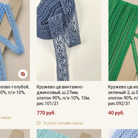
зово-голубой,
Кружево цв.винтажно-
Кружево цв.и
0%, п/э-10%,
джинсовый, ш.27мм,
зеленый-2, ш.
хлопок-90%, п/э-10%, 10м,
хлопок-90%, п
рис.101/21
рис.092/31
770 руб.
40 руб.
-заказ
Только онлайн-заказ