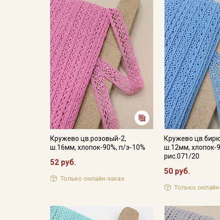
Кружево цв.розовый-2,
Кружево цв.бирю
ш.16мм, хлопок-90%, п/э-10%
ш.12мм, хлопок-9
рис.071/20
52 руб.
50 руб.
Только онлайн-заказ
Только онлайн