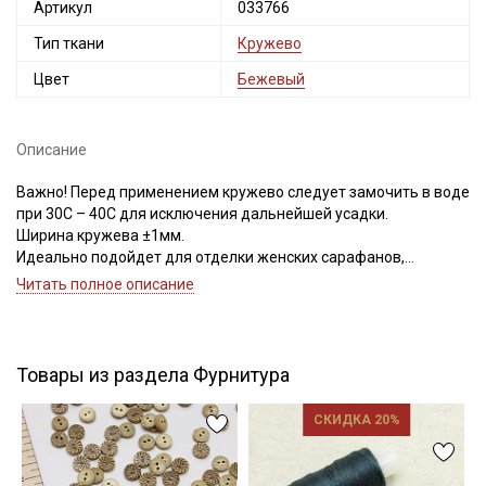
Артикул
033766
Электронная почта
Тип ткани
Кружево
Цвет
Бежевый
Подписаться
Описание
Ознакомлен(а) с
Политикой обработки персональных
Важно! Перед применением кружево следует замочить в воде
данных
и даю
Согласие на обработку персональных
при 30С – 40С для исключения дальнейшей усадки.
данных
Ширина кружева ±1мм.
Идеально подойдет для отделки женских сарафанов,
Даю
Согласие на получение рекламных и
информационных рассылок
платьев, юбок, рукавов.
Читать полное описание
В интерьере можно использовать для украшения скатертей,
занавесок, подушек, пледов. Подойдет для оформления
творческих работ в различных техниках,
Товары из раздела Фурнитура
Цветопередача может отличаться от оригинального цвета в
зависимости от настроек вашего монитора.
СКИДКА 20%