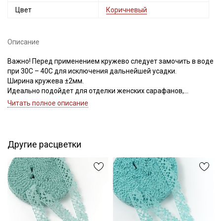
Цвет
Коричневый
Описание
Важно! Перед применением кружево следует замочить в воде
при 30С – 40С для исключения дальнейшей усадки.
Ширина кружева ±2мм.
Идеально подойдет для отделки женских сарафанов,
платьев, юбок, рукавов.
Читать полное описание
В интерьере можно использовать для украшения скатертей,
занавесок, подушек, пледов. Подойдет для оформления
творческих работ в различных техниках.
Другие расцветки
Цветопередача может отличаться от оригинального цвета в
зависимости от настроек вашего монитора.