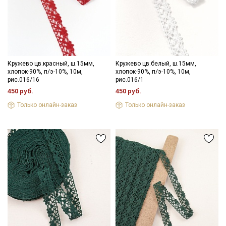
Секретная рассылка от Купава
Мы публикуем здесь дополнительные
Кружево цв.красный, ш.15мм,
Кружево цв.белый, ш.15мм,
промокоды и скидки до 30% на узкие
хлопок-90%, п/э-10%, 10м,
хлопок-90%, п/э-10%, 10м,
рис.016/16
рис.016/1
категории тканей
450 руб.
450 руб.
Только онлайн-заказ
Только онлайн-заказ
Электронная почта
Подписаться
Ознакомлен(а) с
Политикой обработки персональных
данных
и даю
Согласие на обработку персональных
данных
Даю
Согласие на получение рекламных и