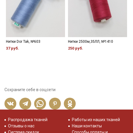
Нитки Dor Tak, №603
Нитки 2500м,35ЛЛ, №1410
К
ц
37 руб.
250 руб.
х
4
Сохраните себе в соцсети
Распродажа тканей
Работы из наших тканей
Отзывы о нас
Наши контакты
Система скидок
Способы оплаты и