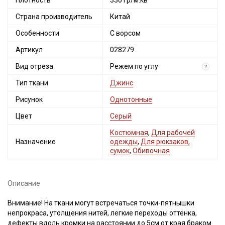
Плотность
330 гр/м.кв
Страна производитель
Китай
Особенности
С ворсом
Артикул
028279
Вид отреза
Режем по углу
?
Тип ткани
Джинс
Рисунок
Однотонные
Цвет
Серый
Костюмная
,
Для рабочей
Назначение
одежды
,
Для рюкзаков,
сумок
,
Обивочная
Описание
Внимание! На ткани могут встречаться точки-пятнышки
непрокраса, утолщения нитей, легкие переходы оттенка,
дефекты вдоль кромки на расстоянии до 5см от края браком