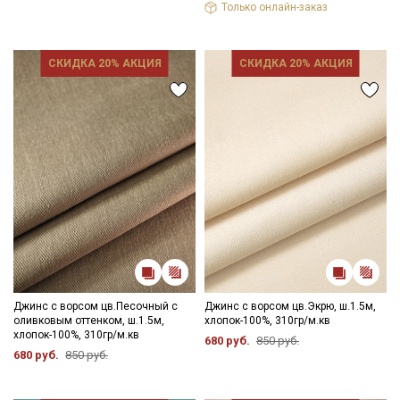
Только онлайн-заказ
СКИДКА 20% АКЦИЯ
СКИДКА 20% АКЦИЯ
Джинс с ворсом цв.Песочный с
Джинс с ворсом цв.Экрю, ш.1.5м,
Секретная рассылка от Купава
оливковым оттенком, ш.1.5м,
хлопок-100%, 310гр/м.кв
хлопок-100%, 310гр/м.кв
680 руб.
850 руб.
Мы публикуем здесь дополнительные
680 руб.
850 руб.
промокоды и скидки до 30% на узкие
категории тканей