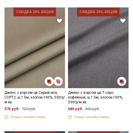
СКИДКА 20% АКЦИЯ
СКИДКА 20% АКЦИЯ
Джинс с ворсом цв.Серый мох,
Джинс с ворсом цв.Т.серо-
СОРТ2, ш.1.5м, хлопок-100%, 330гр/
кофейный, ш.1.5м, хлопок-100%,
м.кв
330гр/м.кв
576 руб.
720 руб.
680 руб.
850 руб.
Только онлайн-заказ
Только онлайн-заказ