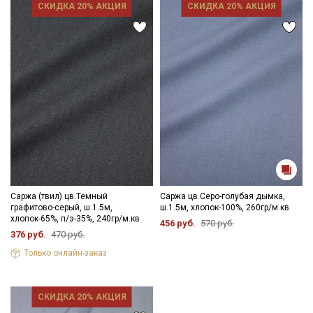
СКИДКА 20% АКЦИЯ
СКИДКА 20% АКЦИЯ
Саржа (твил) цв.Темный
Саржа цв.Серо-голубая дымка,
графитово-серый, ш.1.5м,
ш.1.5м, хлопок-100%, 260гр/м.кв
хлопок-65%, п/э-35%, 240гр/м.кв
456 руб.
570 руб.
376 руб.
470 руб.
Только онлайн-заказ
СКИДКА 20% АКЦИЯ