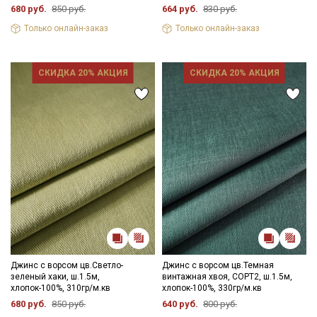
680 руб.
850 руб.
664 руб.
830 руб.
Только онлайн-заказ
Только онлайн-заказ
СКИДКА 20% АКЦИЯ
СКИДКА 20% АКЦИЯ
Джинс с ворсом цв.Светло-
Джинс с ворсом цв.Темная
зеленый хаки, ш.1.5м,
винтажная хвоя, СОРТ2, ш.1.5м,
хлопок-100%, 310гр/м.кв
хлопок-100%, 330гр/м.кв
680 руб.
850 руб.
640 руб.
800 руб.