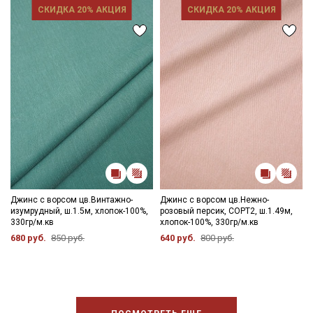
СКИДКА 20% АКЦИЯ
СКИДКА 20% АКЦИЯ
Электронная почта
Подписаться
Ознакомлен(а) с
Политикой обработки персональных
данных
и даю
Согласие на обработку персональных
данных
Даю
Согласие на получение рекламных и
информационных рассылок
Джинс с ворсом цв.Винтажно-
Джинс с ворсом цв.Нежно-
изумрудный, ш.1.5м, хлопок-100%,
розовый персик, СОРТ2, ш.1.49м,
330гр/м.кв
хлопок-100%, 330гр/м.кв
680 руб.
850 руб.
640 руб.
800 руб.