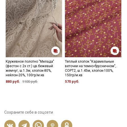
Кружевное полотно "Милада"
Теплый хлопок "Карамельные
Р
(фестон с 2х ст.) цв.бежевый
веточки на темно-брусничном",
ц
жемчуг, ш.1.3м, хлопок-80%,
СОРТ2, ш.1.45м, хлопок-100%,
1
нейлон-20%, 100гр/м.кв
150гр/м.кв
3
880 руб.
1100 руб.
570 руб.
Сохраните себе в соцсети