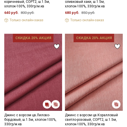
коричневый, СОРТ2, ш.1.5м,
оливковый хаки, ш.1.5м,
ткани в зависимостиот настроек вашего монитора и в
хлопок-100%, 330гр/м.кв
хлопок-100%, 330гр/м.кв
зависимости от партии.
640 руб.
800 руб.
680 руб.
850 руб.
Только онлайн-заказ
Только онлайн-заказ
СКИДКА 20% АКЦИЯ
СКИДКА 20% АКЦИЯ
Джинс с ворсом цв.Лилово-
Джинс с ворсом цв.Коралловый
бордовый, ш.1.5м, хлопок-100%,
светло-розовый, СОРТ2, ш.1.5м,
330гр/м.кв
хлопок-100%, 330гр/м.кв