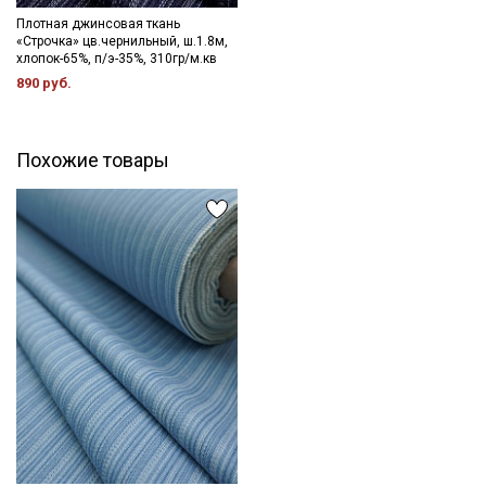
Плотная джинсовая ткань
«Строчка» цв.чернильный, ш.1.8м,
хлопок-65%, п/э-35%, 310гр/м.кв
890 руб.
Похожие товары