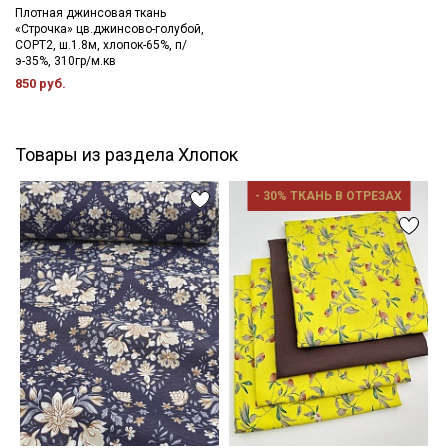
Плотная джинсовая ткань
«Строчка» цв.джинсово-голубой,
СОРТ2, ш.1.8м, хлопок-65%, п/
э-35%, 310гр/м.кв
850 руб.
Товары из раздела Хлопок
- 30% ТКАНЬ В ОТРЕЗАХ