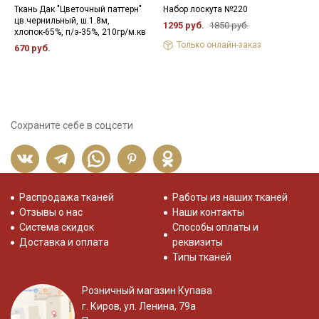
Ткань Дак "Цветочный паттерн"
Набор лоскута №220
Ш
цв.чернильный, ш.1.8м,
ц
1295 руб.
1850 руб.
хлопок-65%, п/э-35%, 210гр/м.кв
(
х
Только онлайн-заказ
670 руб.
9
Сохраните себе в соцсети
Распродажа тканей
Работы из наших тканей
Отзывы о нас
Наши контакты
Система скидок
Способы оплаты и
Доставка и оплата
реквизиты
Типы тканей
Розничный магазин Купава
г. Киров, ул. Ленина, 79а