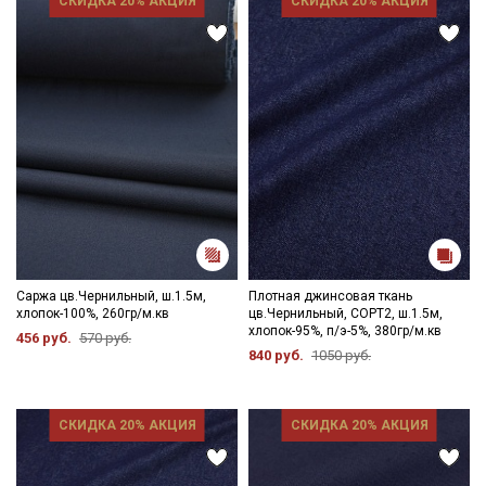
СКИДКА 20% АКЦИЯ
СКИДКА 20% АКЦИЯ
Саржа цв.Чернильный, ш.1.5м,
Плотная джинсовая ткань
хлопок-100%, 260гр/м.кв
цв.Чернильный, СОРТ2, ш.1.5м,
хлопок-95%, п/э-5%, 380гр/м.кв
456 руб.
570 руб.
840 руб.
1050 руб.
СКИДКА 20% АКЦИЯ
СКИДКА 20% АКЦИЯ