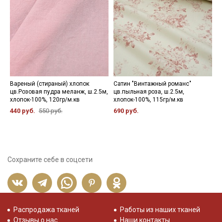
Вареный (стираный) хлопок
Сатин "Винтажный романс"
Ш
цв.Розовая пудра меланж, ш.2.5м,
цв.пыльная роза, ш.2.5м,
ц
хлопок-100%, 120гр/м.кв
хлопок-100%, 115гр/м.кв
ш
х
440 руб.
550 руб.
690 руб.
7
Сохраните себе в соцсети
Распродажа тканей
Работы из наших тканей
Отзывы о нас
Наши контакты