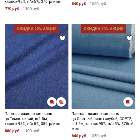
хлопок-95%, п/э-5%, 370гр/м.кв
840 руб.
1050 руб.
770 руб.
1100 руб.
СКИДКА 20% АКЦИЯ
СКИДКА 20% АКЦИЯ
Плотная джинсовая ткань
Плотная джинсовая ткань
цв.Темно-синий, ш.1.5м,
цв.Светлый сине-голубой, СОРТ2,
хлопок-95%, п/э-5%, 350гр/м.кв
ш.1.5м, хлопок-95%, п/э-5%, 370гр/
м.кв
880 руб.
1100 руб.
840 руб.
1050 руб.