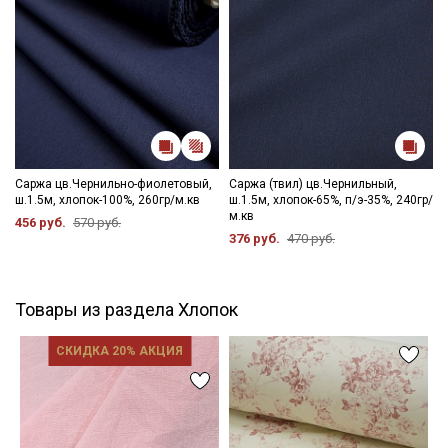
Саржа цв.Чернильно-фиолетовый,
Саржа (твил) цв.Чернильный,
ш.1.5м, хлопок-100%, 260гр/м.кв
ш.1.5м, хлопок-65%, п/э-35%, 240гр/
м.кв
456 руб.
570 руб.
376 руб.
470 руб.
Товары из раздела Хлопок
СКИДКА 20% АКЦИЯ