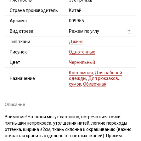
Плотность
370 гр/м.кв
Страна производитель
Китай
Артикул
009955
Вид отреза
Режем по углу
?
Тип ткани
Джинс
Рисунок
Однотонные
Цвет
Чернильный
Костюмная
,
Для рабочей
Назначение
одежды
,
Для рюкзаков,
сумок
,
Обивочная
Описание
Внимание! На ткани могут хаотично, встречаться точки-
пятнышки непрокраса, утолщения нитей, легкие переходы
оттенка, ширина ±2см, ткань склонна к окрашиванию (важно
стирать и хранить отдельно от светлых тканей). Просим