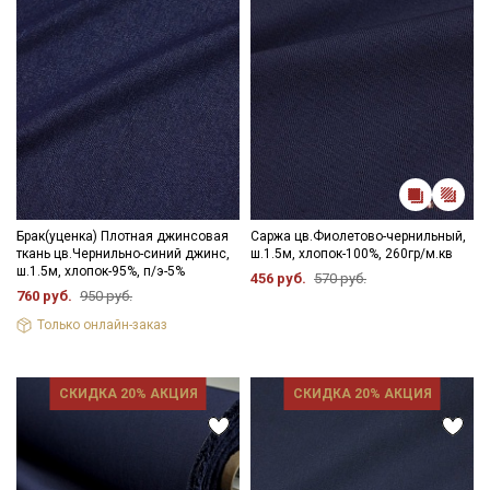
Брак(уценка) Плотная джинсовая
Саржа цв.Фиолетово-чернильный,
ткань цв.Чернильно-синий джинс,
ш.1.5м, хлопок-100%, 260гр/м.кв
ш.1.5м, хлопок-95%, п/э-5%
456 руб.
570 руб.
760 руб.
950 руб.
Только онлайн-заказ
СКИДКА 20% АКЦИЯ
СКИДКА 20% АКЦИЯ