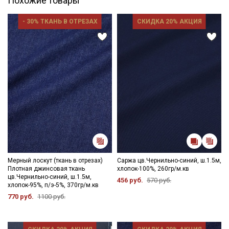
Похожие товары
информационных рассылок
- 30% ТКАНЬ В ОТРЕЗАХ
СКИДКА 20% АКЦИЯ
Мерный лоскут (ткань в отрезах)
Саржа цв.Чернильно-синий, ш.1.5м,
Плотная джинсовая ткань
хлопок-100%, 260гр/м.кв
цв.Чернильно-синий, ш.1.5м,
456 руб.
570 руб.
хлопок-95%, п/э-5%, 370гр/м.кв
770 руб.
1100 руб.