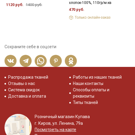
хлопок-100%, 110гр/м.кв
в
1120 руб.
1400 руб.
470 руб.
3
Только онлайн-заказ
Сохраните себе в соцсети
Распродажа тканей
Работы из наших тканей
Отзывы о нас
Наши контакты
Система скидок
Способы оплаты и
Доставка и оплата
реквизиты
Типы тканей
Розничный магазин Купава
г. Киров, ул. Ленина, 79а
Посмотреть на карте