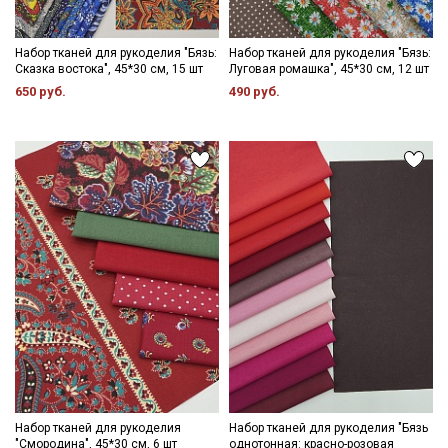
Набор тканей для рукоделия "Бязь:
Набор тканей для рукоделия "Бязь:
Сказка востока", 45*30 см, 15 шт
Луговая ромашка", 45*30 см, 12 шт
650 руб.
490 руб.
Набор тканей для рукоделия
Набор тканей для рукоделия "Бязь
"Смородина", 45*30 см, 6 шт
однотонная: красно-розовая