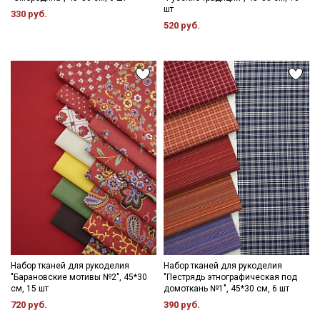
шт
330 руб.
520 руб.
Набор тканей для рукоделия
Набор тканей для рукоделия
"Барановские мотивы №2", 45*30
"Пестрядь этнографическая под
см, 15 шт
домоткань №1", 45*30 см, 6 шт
720 руб.
390 руб.