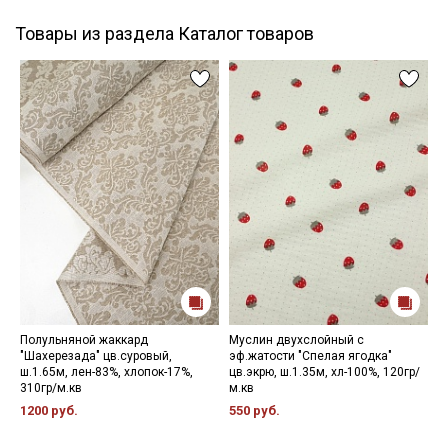
Товары из раздела Каталог товаров
Полульняной жаккард
Муслин двухслойный с
К
"Шахерезада" цв.суровый,
эф.жатости "Спелая ягодка"
о
ш.1.65м, лен-83%, хлопок-17%,
цв.экрю, ш.1.35м, хл-100%, 120гр/
х
310гр/м.кв
м.кв
4
1200 руб.
550 руб.