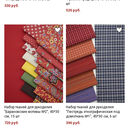
шт
330 руб.
520 руб.
Набор тканей для рукоделия
Набор тканей для рукоделия
"Барановские мотивы №2", 45*30
"Пестрядь этнографическая под
см, 15 шт
домоткань №1", 45*30 см, 6 шт
720 руб.
390 руб.