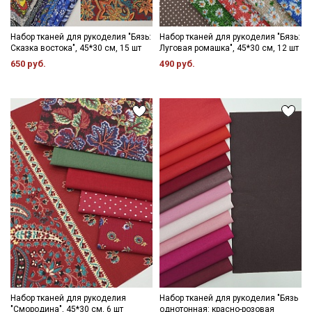
Набор тканей для рукоделия "Бязь:
Набор тканей для рукоделия "Бязь:
Сказка востока", 45*30 см, 15 шт
Луговая ромашка", 45*30 см, 12 шт
650 руб.
490 руб.
Набор тканей для рукоделия
Набор тканей для рукоделия "Бязь
"Смородина", 45*30 см, 6 шт
однотонная: красно-розовая