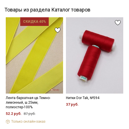
Товары из раздела Каталог товаров
СКИДКА 40%
Лента бархатная цв.Темно-
Нитки Dor Tak, №594
Ш
лимонный, ш.25мм,
"
37 руб.
полиэстер-100%
ц
ш
52.2 руб.
87 руб.
2
Только онлайн-заказ