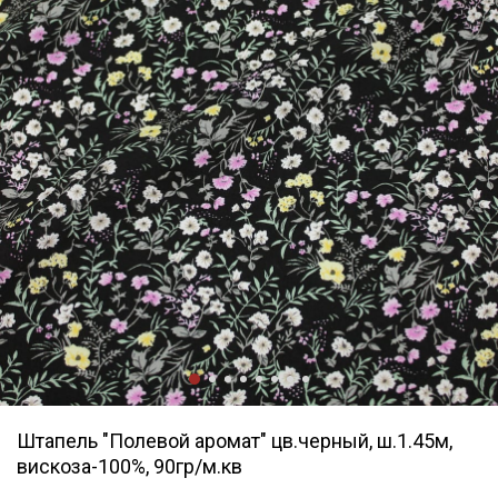
Штапель "Полевой аромат" цв.черный, ш.1.45м,
вискоза-100%, 90гр/м.кв