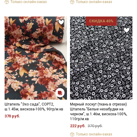
Только онлайн-заказ
Только онлайн-заказ
Ознакомлен(а) с
Политикой обработки персональных
данных
и даю
Согласие на обработку персональных
данных
СКИДКА 40%
Даю
Согласие на получение рекламных и
информационных рассылок
Штапель "Эхо сада", СОРТ2,
Мерный лоскут (ткань в отрезах)
ш.1.45м, вискоза-100%, 90гр/м.кв
Штапель "Белые незабудки на
черном", ш.1.46м, вискоза-100%,
370 руб.
110гр/м.кв
222 руб.
370 руб.
Только онлайн-заказ