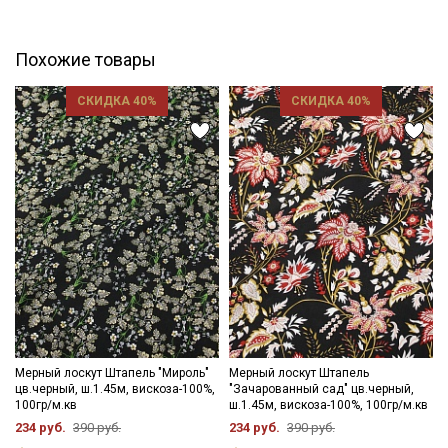
Похожие товары
СКИДКА 40%
СКИДКА 40%
Секретная рассылка от Купава
Мы публикуем здесь дополнительные
промокоды и скидки до 30% на узкие
категории тканей
Электронная почта
Мерный лоскут Штапель "Мироль"
Мерный лоскут Штапель
цв.черный, ш.1.45м, вискоза-100%,
"Зачарованный сад" цв.черный,
100гр/м.кв
ш.1.45м, вискоза-100%, 100гр/м.кв
Подписаться
234 руб.
390 руб.
234 руб.
390 руб.