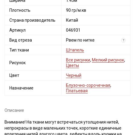
Ширина
1.45м
Плотность
90 гр/м.кв
Страна производитель
Китай
Артикул
046931
Вид отреза
Рвем по нитке
?
Тип ткани
Штапель
Все рисунки
,
Мелкий рисунок
,
Рисунок
Цветы
Цвет
Черный
Блузочно-сорочечная
,
Назначение
Платьевая
Описание
Внимание! На ткани могут встречаться утолщения нитей,
непрокрасы в виде маленьких точек, короткие единичные
вплетения нитей другого цвета, дефекты вдоль кромки на