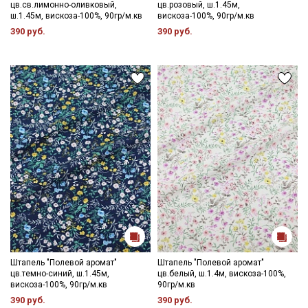
цв.св.лимонно-оливковый,
цв.розовый, ш.1.45м,
Цветопередача может отличаться от оригинального цвета
ш.1.45м, вискоза-100%, 90гр/м.кв
вискоза-100%, 90гр/м.кв
ткани в зависимости от настроек вашего монитора и в
390 руб.
390 руб.
зависимости от партии.
Штапель "Полевой аромат"
Штапель "Полевой аромат"
цв.темно-синий, ш.1.45м,
цв.белый, ш.1.4м, вискоза-100%,
вискоза-100%, 90гр/м.кв
90гр/м.кв
390 руб.
390 руб.