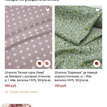
Штапель "Белый горох (9мм)"
Штапель "Варенька" цв.темный
Ш
цв.бежевый с розовым оттенком,
морозно-зеленый, ш.1.45м,
ф
ш.1.44м, вискоза-100%, 90гр/м.кв.
вискоза-100%, 90гр/м.кв
в
390 руб.
390 руб.
3
Только онлайн-заказ