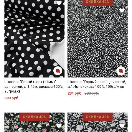
СКИДКА 40%
Штапель "Белый горох (11мм)"
Штапель "Гордый нрав" цв.черный,
цв.черный, ш.1.45м, вискоза-100%,
ш.1.4м, вискоза-100%, 100гр/м.кв
95гр/м.кв
234 руб.
390 руб.
390 руб.
СКИДКА 40%
СКИДКА 40%