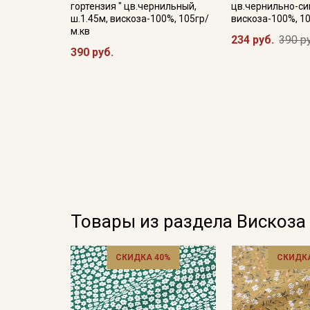
гортензия " цв.чернильный,
цв.чернильно-син
ш.1.45м, вискоза-100%, 105гр/
вискоза-100%, 1
м.кв
234 руб.
390 р
390 руб.
Товары из раздела Вискоза
СКИДКА 40%
СКИДКА