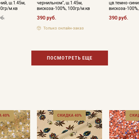
ий, ш.1.45м,
чернильном", ш.1.45м,
цв.темно-синий
00гр/м.кв
вискоза-100%, 100гр/м.кв
вискоза-100%,
уб.
390 руб.
390 руб.
Только онлайн-заказ
ПОСМОТРЕТЬ ЕЩЕ
 40%
СКИДКА 40%
СКИ