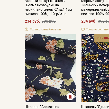
Мерный лоскут Штапель
Мерный лоскут 
"Белые незабудки на
"Июньский вечер
чернильно-синем-2", ш.1.45м,
цв.чернильный, ш
вискоза-100%, 110гр/м.кв
вискоза-100%, 90
234 руб.
390 руб.
234 руб.
390 р
Только онлайн-заказ
Только онлайн
СКИДКА
Штапель "Ароматная
Штапель "Джали