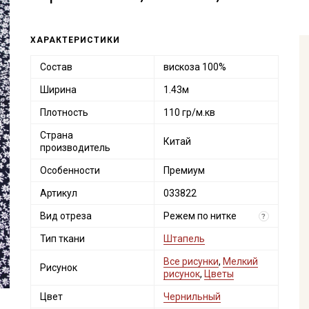
ХАРАКТЕРИСТИКИ
Состав
вискоза 100%
Ширина
1.43м
Плотность
110 гр/м.кв
Страна
Китай
производитель
Особенности
Премиум
Артикул
033822
Вид отреза
Режем по нитке
?
Тип ткани
Штапель
Все рисунки
,
Мелкий
Рисунок
рисунок
,
Цветы
Цвет
Чернильный