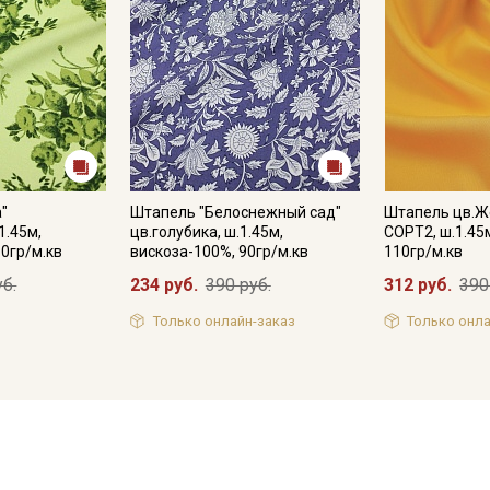
"
Штапель "Белоснежный сад"
Штапель цв.Ж
1.45м,
цв.голубика, ш.1.45м,
СОРТ2, ш.1.45
10гр/м.кв
вискоза-100%, 90гр/м.кв
110гр/м.кв
уб.
234 руб.
390 руб.
312 руб.
390
Только онлайн-заказ
Только онла