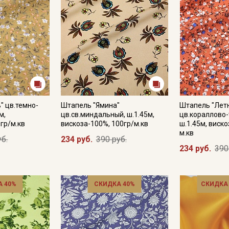
" цв.темно-
Штапель "Ямина"
Штапель "Летн
м,
цв.св.миндальный, ш.1.45м,
цв.кораллово-
гр/м.кв
вискоза-100%, 100гр/м.кв
ш.1.45м, виско
м.кв
уб.
234 руб.
390 руб.
234 руб.
390
 40%
СКИДКА 40%
СКИДКА