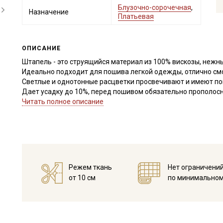
Блузочно-сорочечная
,
Назначение
Платьевая
ОПИСАНИЕ
Штапель - это струящийся материал из 100% вискозы, нежн
Идеально подходит для пошива легкой одежды, отлично смо
Светлые и однотонные расцветки просвечивают и имеют п
Дает усадку до 10%, перед пошивом обязательно прополосни
дальнейших стирок, но не выше 40С, подсушите в один слой
Читать полное описание
с изнаночной стороны.
Край ткани склонен к осыпанию, рекомендуем увеличить при
легких видов ткани.
Уход:
- стирка до 30C режим "ручной стирки"
- запрещены отбеливатели
Режем ткань
Нет ограничени
- сушить в подвешенном и расправленном состоянии
от 10 см
по минимальном
- гладить на низкой температуре (с изнанки).
Цветопередача может отличаться от оригинального цвета т
в зависимости от партии.