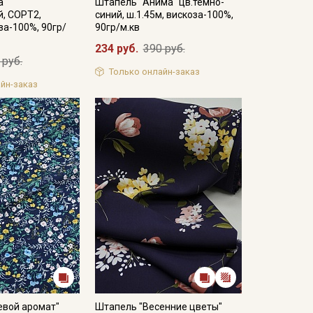
а"
Штапель "Анима" цв.темно-
, СОРТ2,
синий, ш.1.45м, вискоза-100%,
за-100%, 90гр/
90гр/м.кв
234 руб.
390 руб.
 руб.
Только онлайн-заказ
йн-заказ
евой аромат"
Штапель "Весенние цветы"