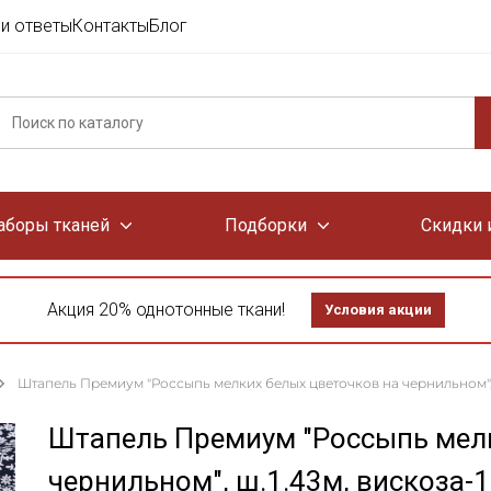
и ответы
Контакты
Блог
аборы тканей
Подборки
Скидки 
Акция 20% однотонные ткани!
Условия акции
Штапель Премиум "Россыпь мелких белых цветочков на чернильном", ш.
Штапель Премиум "Россыпь мелк
чернильном", ш.1.43м, вискоза-