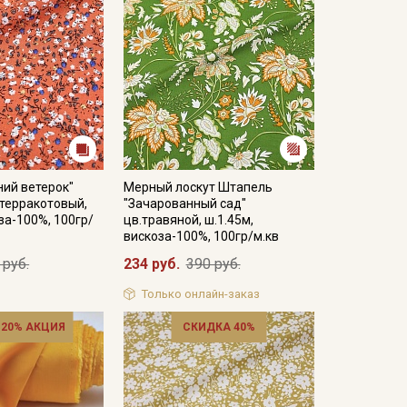
ий ветерок"
Мерный лоскут Штапель
терракотовый,
"Зачарованный сад"
за-100%, 100гр/
цв.травяной, ш.1.45м,
вискоза-100%, 100гр/м.кв
 руб.
234 руб.
390 руб.
Только онлайн-заказ
 20% АКЦИЯ
СКИДКА 40%