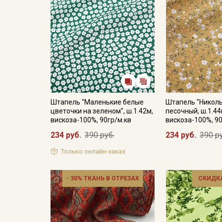
Штапель "Маленькие белые
Штапель "Николь
цветочки на зеленом", ш.1.42м,
песочный, ш.1.44
вискоза-100%, 90гр/м.кв
вискоза-100%, 90
234 руб.
390 руб.
234 руб.
390 р
Только онлайн-заказ
- 30% ТКАНЬ В ОТРЕЗАХ
СКИДКА