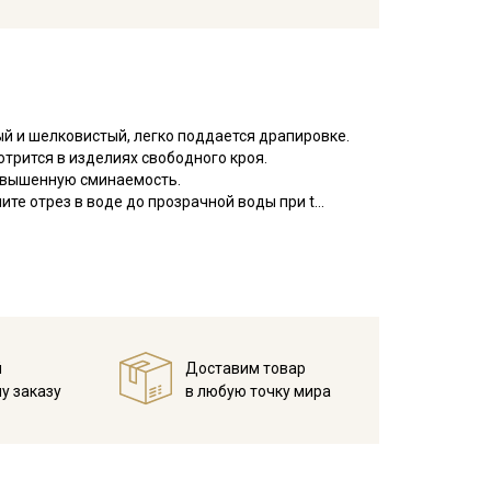
ый и шелковистый, легко поддается драпировке.
трится в изделиях свободного кроя.
овышенную сминаемость.
те отрез в воде до прозрачной воды при t
 и слегка влажную ткань прогладьте теплым утюгом,
пуски на швы и использовать иглы и нитки для
й
Доставим товар
у заказу
в любую точку мира
кани в зависимости от настроек вашего монитора и