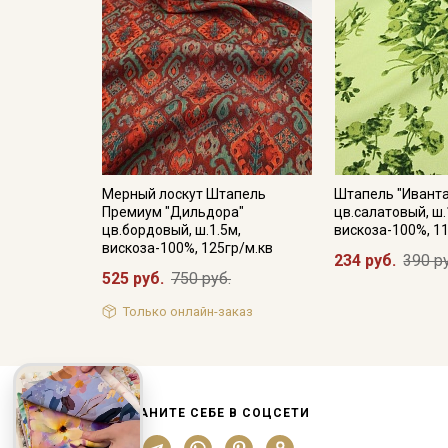
Мерный лоскут Штапель
Штапель "Иванта
Премиум "Дильдора"
цв.салатовый, ш.
цв.бордовый, ш.1.5м,
вискоза-100%, 1
вискоза-100%, 125гр/м.кв
234 руб.
390 р
525 руб.
750 руб.
Только онлайн-заказ
СОХРАНИТЕ СЕБЕ В СОЦСЕТИ