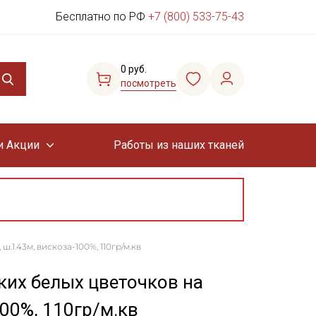
Бесплатно по РФ
+7 (800) 533-75-43
0 руб.
посмотреть
и Акции
Работы из наших тканей
1.43м, вискоза-100%, 110гр/м.кв
их белых цветочков на
100%, 110гр/м.кв