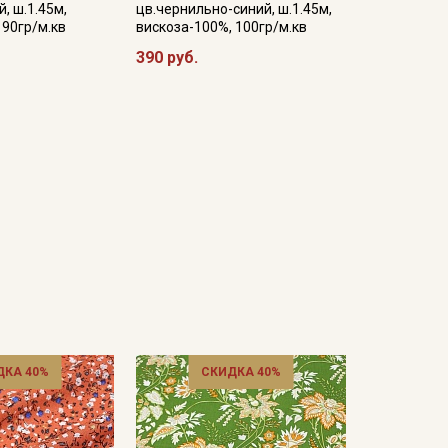
, ш.1.45м,
цв.чернильно-синий, ш.1.45м,
 90гр/м.кв
вискоза-100%, 100гр/м.кв
390 руб.
ДКА 40%
СКИДКА 40%